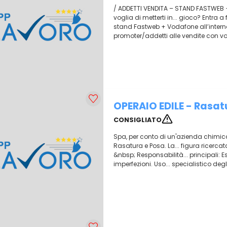
/ ADDETTI VENDITA – STAND FASTWEB
voglia di metterti in... gioco? Entra 
stand Fastweb + Vodafone all’intern
promoter/addetti alle vendite con vog
OPERAIO EDILE - Rasat
CONSIGLIATO
Spa, per conto di un'azienda chimica
Rasatura e Posa. La... figura ricerc
&nbsp; Responsabilità... principali: E
imperfezioni. Uso... specialistico degl