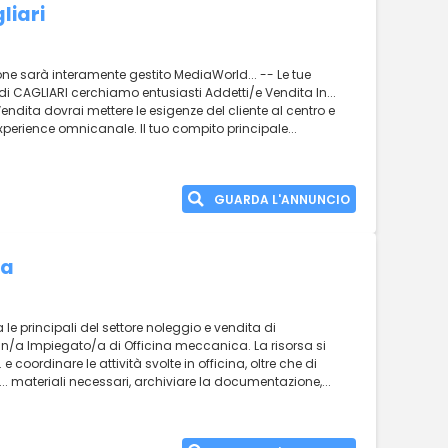
liari
one sarà interamente gestito MediaWorld... -- Le tue
di CAGLIARI cerchiamo entusiasti Addetti/e Vendita In...
ndita dovrai mettere le esigenze del cliente al centro e
xperience omnicanale. Il tuo compito principale...
GUARDA L'ANNUNCIO
na
a le principali del settore noleggio e vendita di
un/a Impiegato/a di Officina meccanica. La risorsa si
e coordinare le attività svolte in officina, oltre che di
ei... materiali necessari, archiviare la documentazione,...