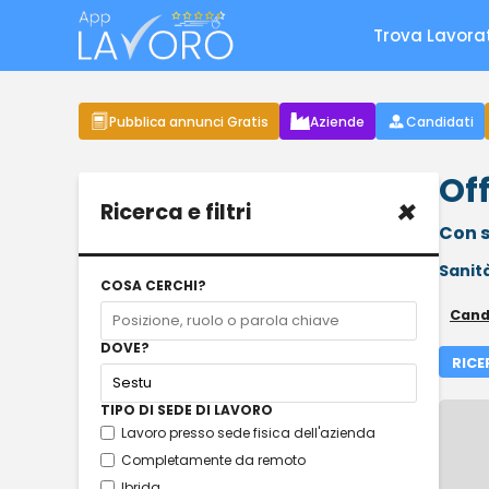
Trova Lavora
Pubblica annunci Gratis
Aziende
Candidati
Off
×
Ricerca e filtri
Con s
Sanit
COSA CERCHI?
Cand
DOVE?
RICE
TIPO DI SEDE DI LAVORO
Lavoro presso sede fisica dell'azienda
Completamente da remoto
Ibrida