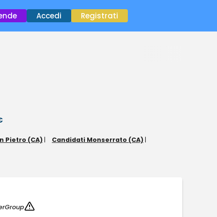
×
iende
Accedi
Registrati
€
n Pietro (CA)
|
Candidati Monserrato (CA)
|
rGroup