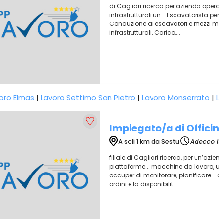
di Cagliari ricerca per azienda opera
infrastrutturali un... Escavatorista pe
Conduzione di escavatori e mezzi movi
infrastrutturali. Carico,...
oro Elmas
|
Lavoro Settimo San Pietro
|
Lavoro Monserrato
|
Impiegato/a di Offici
A soli 1 km da Sestu
Adecco I
filiale di Cagliari ricerca, per un’azi
piattaforme... macchine da lavoro, 
occuper di monitorare, pianificare... co
ordini e la disponibilit...