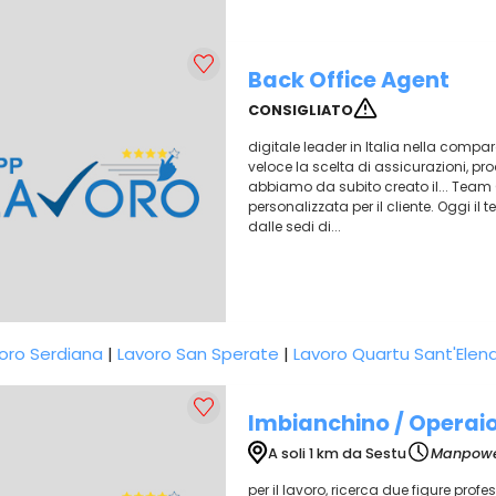
Back Office Agent
CONSIGLIATO
digitale leader in Italia nella compa
veloce la scelta di assicurazioni, prod
abbiamo da subito creato il... Team 
personalizzata per il cliente. Oggi i
dalle sedi di...
oro Serdiana
|
Lavoro San Sperate
|
Lavoro Quartu Sant'Elen
Imbianchino / Operai
A soli 1 km da Sestu
Manpowe
per il lavoro, ricerca due figure prof