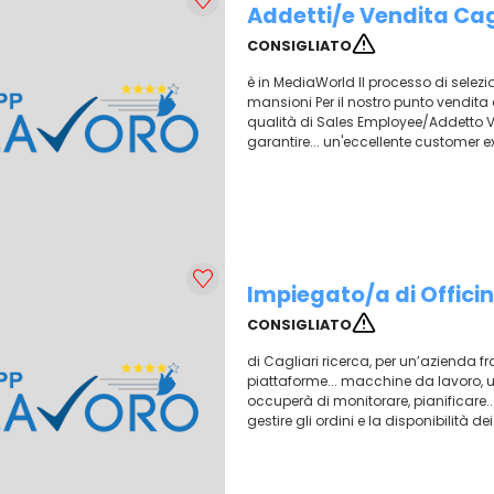
Addetti/e Vendita Cag
CONSIGLIATO
è in MediaWorld Il processo di selezi
mansioni Per il nostro punto vendita 
qualità di Sales Employee/Addetto Ve
garantire... un'eccellente customer e
Impiegato/a di Offici
CONSIGLIATO
di Cagliari ricerca, per un’azienda fr
piattaforme... macchine da lavoro, 
occuperà di monitorare, pianificare... 
gestire gli ordini e la disponibilità d