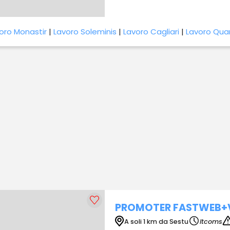
oro Monastir
|
Lavoro Soleminis
|
Lavoro Cagliari
|
Lavoro Qua
PROMOTER FASTWEB+VO
A soli 1 km da Sestu
itcoms