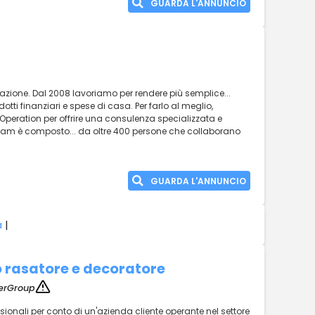
GUARDA L'ANNUNCIO
razione. Dal 2008 lavoriamo per rendere più semplice...
otti finanziari e spese di casa. Per farlo al meglio,
Operation per offrire una consulenza specializzata e
l team è composto... da oltre 400 persone che collaborano
GUARDA L'ANNUNCIO
a
|
o rasatore e decoratore
rGroup
essionali per conto di un'azienda cliente operante nel settore