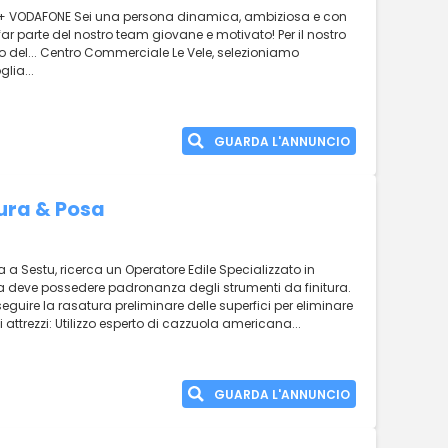
 + VODAFONE Sei una persona dinamica, ambiziosa e con
a far parte del nostro team giovane e motivato! Per il nostro
o del... Centro Commerciale Le Vele, selezioniamo
lia...
GUARDA L'ANNUNCIO
ura & Posa
 a Sestu, ricerca un Operatore Edile Specializzato in
ata deve possedere padronanza degli strumenti da finitura.
seguire la rasatura preliminare delle superfici per eliminare
i attrezzi: Utilizzo esperto di cazzuola americana...
GUARDA L'ANNUNCIO