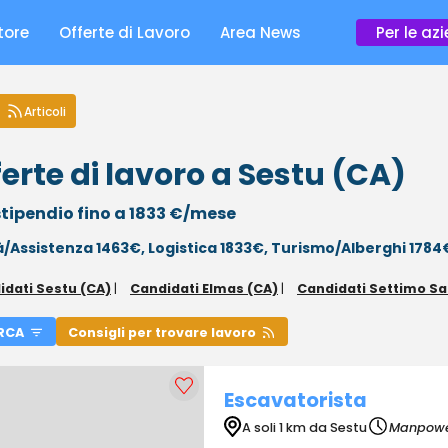
tore
Offerte di Lavoro
Area News
Per le az
Articoli
erte di lavoro a Sestu (CA)
tipendio fino a 1833 €/mese
à/Assistenza 1463€,
Logistica 1833€,
Turismo/Alberghi 1784
idati Sestu (CA)
|
Candidati Elmas (CA)
|
Candidati Settimo Sa
RCA
Consigli per trovare lavoro
Escavatorista
A soli 1 km da Sestu
Manpowe