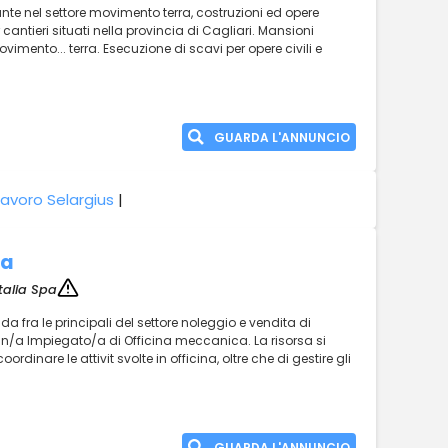
nte nel settore movimento terra, costruzioni ed opere
r cantieri situati nella provincia di Cagliari. Mansioni
mento... terra. Esecuzione di scavi per opere civili e
GUARDA L'ANNUNCIO
Lavoro Selargius
|
na
talia Spa
enda fra le principali del settore noleggio e vendita di
un/a Impiegato/a di Officina meccanica. La risorsa si
ordinare le attivit svolte in officina, oltre che di gestire gli
GUARDA L'ANNUNCIO