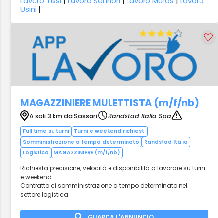
Lavoro Tissi
|
Lavoro Sennori
|
Lavoro Muros
|
Lavoro
Usini
|
MAGAZZINIERE MULETTISTA (m/f/nb)
A soli 3 km da Sassari
Randstad Italia Spa
Full time su turni
Turni e weekend richiesti
Somministrazione a tempo determinato
Randstad Italia
Logistica
MAGAZZINIERE (m/f/nb)
Richiesta precisione, velocità e disponibilità a lavorare su turni
e weekend.
Contratto di somministrazione a tempo determinato nel
settore logistica.
GUARDA L'ANNUNCIO