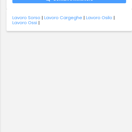
Lavoro Sorso
|
Lavoro Cargeghe
|
Lavoro Osilo
|
Lavoro Ossi
|