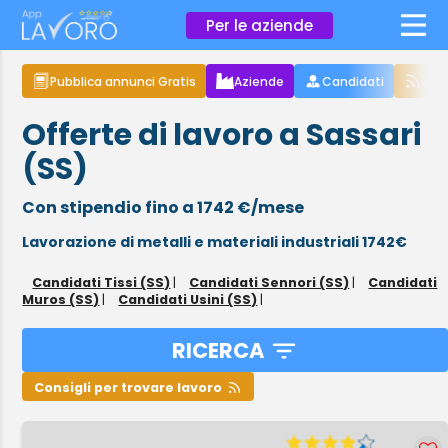
×
Per le aziende
Pubblica annunci Gratis
Aziende
Candidati
Arti
Offerte di lavoro a Sassari
(SS)
Con stipendio fino a 1742 €/mese
Lavorazione di metalli e materiali industriali 1742€
Candidati Tissi (SS)
|
Candidati Sennori (SS)
|
Candidati
Muros (SS)
|
Candidati Usini (SS)
|
RICERCA
Consigli per trovare lavoro