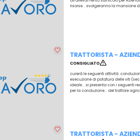
all'allevamento suinicolo per Aziend
risorse... svolgeranno la mansione di: 
TRATTORISTA - AZIEN
CONSIGLIATO
curerà le seguenti attività: conduzione
esecuzione di potatura delle viti (se
ideale... si presenta con i seguenti r
per la conduzione... del trattore agrico
TRATTORISTA - AZIEN