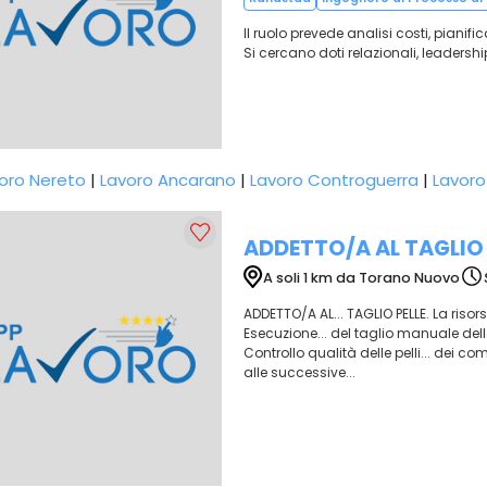
Il ruolo prevede analisi costi, pianifi
Si cercano doti relazionali, leadersh
oro Nereto
|
Lavoro Ancarano
|
Lavoro Controguerra
|
Lavoro
ADDETTO/A AL TAGLIO 
A soli 1 km da Torano Nuovo
ADDETTO/A AL... TAGLIO PELLE. La risor
Esecuzione... del taglio manuale del
Controllo qualità delle pelli... dei 
alle successive...