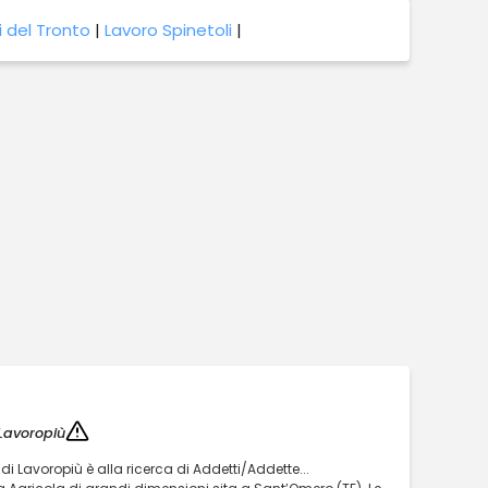
i del Tronto
|
Lavoro Spinetoli
|
Lavoropiù
di Lavoropiù è alla ricerca di Addetti/Addette...