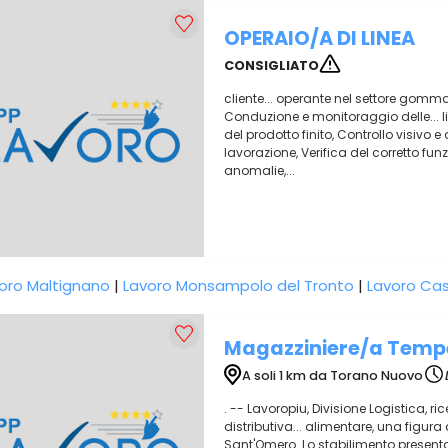
OPERAIO/A DI LINEA
CONSIGLIATO
cliente... operante nel settore gomma 
Conduzione e monitoraggio delle... l
del prodotto finito, Controllo visivo e 
lavorazione, Verifica del corretto fu
anomalie,...
oro Maltignano
|
Lavoro Monsampolo del Tronto
|
Lavoro Cas
Magazziniere/a Temp
A soli 1 km da Torano Nuovo
. -- Lavoropiu, Divisione Logistica, r
distributiva... alimentare, una figur
Sant'Omero. Lo stabilimento presenta.