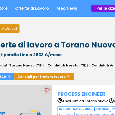
tore
Offerte di Lavoro
Area News
Per le az
Articoli
ferte di lavoro a Torano Nuov
tipendio fino a 2833 €/mese
idati Torano Nuovo (TE)
|
Candidati Nereto (TE)
|
Candidati An
RCA
Consigli per trovare lavoro
PROCESS ENGINEER
A soli 1 km da Torano Nuovo
€28000 - €34000 annui
Full Time
On
Randstad
Ingegnere di Processo di 