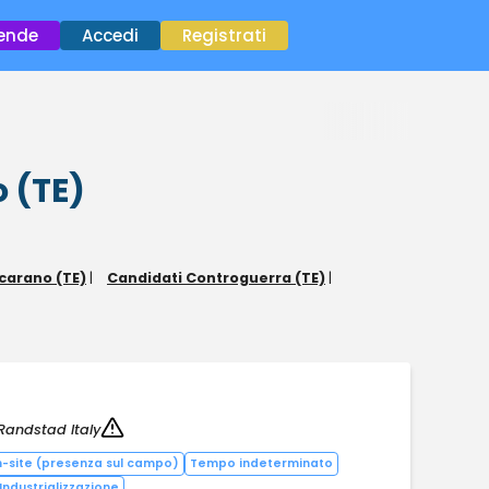
×
iende
Accedi
Registrati
o (TE)
carano (TE)
|
Candidati Controguerra (TE)
|
Randstad Italy
-site (presenza sul campo)
Tempo indeterminato
Industrializzazione