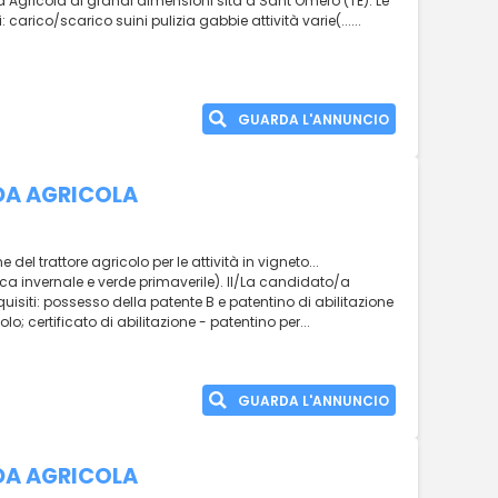
a Agricola di grandi dimensioni sita a Sant’Omero (TE). Le
carico/scarico suini pulizia gabbie attività varie(......
GUARDA L'ANNUNCIO
DA AGRICOLA
 del trattore agricolo per le attività in vigneto...
cca invernale e verde primaverile). ll/La candidato/a
equisiti: possesso della patente B e patentino di abilitazione
lo; certificato di abilitazione - patentino per...
GUARDA L'ANNUNCIO
DA AGRICOLA