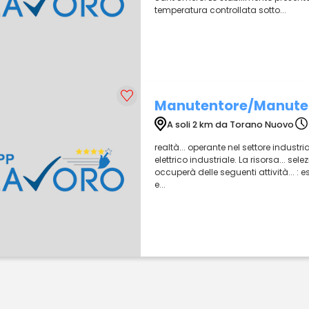
temperatura controllata sotto...
Manutentore/Manutent
A soli 2 km da Torano Nuovo
realtà... operante nel settore indust
elettrico industriale. La risorsa... s
occuperà delle seguenti attività... : 
e...