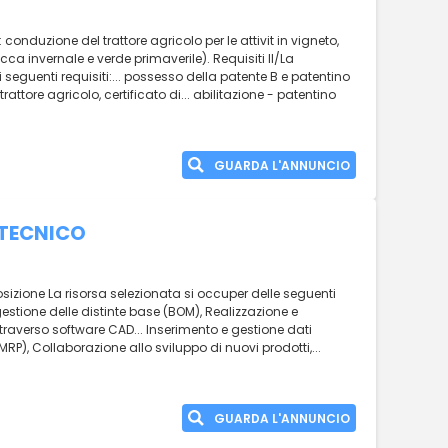
 : conduzione del trattore agricolo per le attivit in vigneto,
ecca invernale e verde primaverile). Requisiti ll/La
seguenti requisiti:... possesso della patente B e patentino
rattore agricolo, certificato di... abilitazione - patentino
GUARDA L'ANNUNCIO
 TECNICO
osizione La risorsa selezionata si occuper delle seguenti
 gestione delle distinte base (BOM), Realizzazione e
raverso software CAD... Inserimento e gestione dati
MRP), Collaborazione allo sviluppo di nuovi prodotti,...
GUARDA L'ANNUNCIO