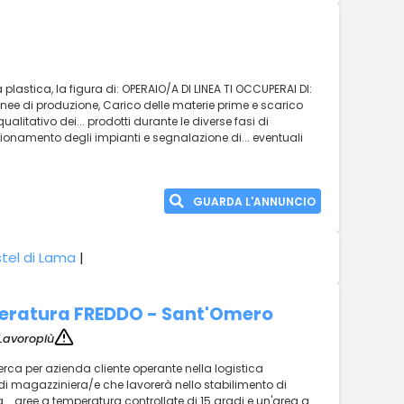
plastica, la figura di: OPERAIO/A DI LINEA TI OCCUPERAI DI:
inee di produzione, Carico delle materie prime e scarico
qualitativo dei... prodotti durante le diverse fasi di
nzionamento degli impianti e segnalazione di... eventuali
GUARDA L'ANNUNCIO
tel di Lama
|
eratura FREDDO - Sant'Omero
Lavoropiù
icerca per azienda cliente operante nella logistica
a di magazziniera/e che lavorerà nello stabilimento di
.. aree a temperatura controllate di 15 gradi e un'area a