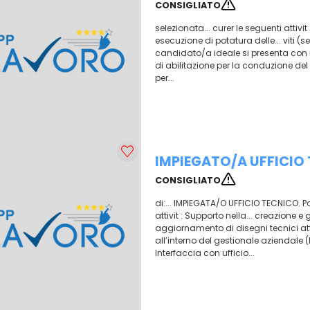
CONSIGLIATO
selezionata... curer le seguenti attivit
esecuzione di potatura delle... viti (s
candidato/a ideale si presenta con i 
di abilitazione per la conduzione del t
per...
IMPIEGATO/A UFFICIO
CONSIGLIATO
di:... IMPIEGATA/O UFFICIO TECNICO. P
attivit : Supporto nella... creazione e
aggiornamento di disegni tecnici att
all’interno del gestionale aziendale (
Interfaccia con ufficio...