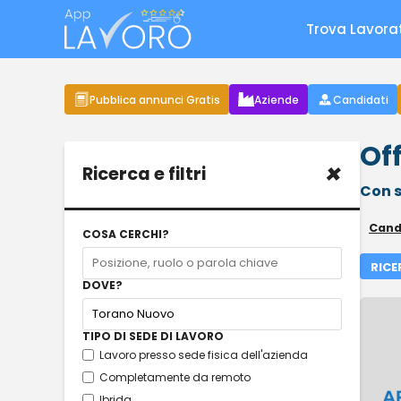
Trova Lavora
Pubblica annunci Gratis
Aziende
Candidati
Of
×
Ricerca e filtri
Con s
Cand
COSA CERCHI?
RICE
DOVE?
TIPO DI SEDE DI LAVORO
Lavoro presso sede fisica dell'azienda
Completamente da remoto
Ibrida