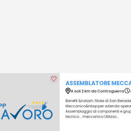
ASSEMBLATORE MECC
A soli 2 km da Controguerra
Benefit &ndash; filiale di San Bened
Meccanico&nbsp;per azienda operant
Assemblaggio di componenti e gruppi
tecnico... meccanico Utilizzo...