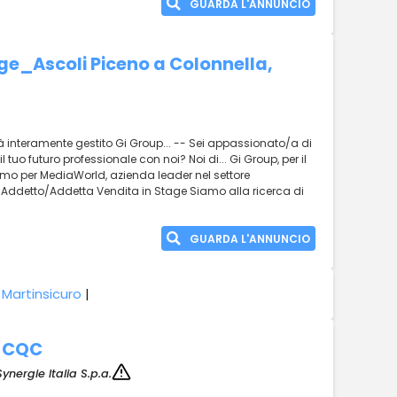
GUARDA L'ANNUNCIO
age_Ascoli Piceno a Colonnella,
rà interamente gestito Gi Group... -- Sei appassionato/a di
 tuo futuro professionale con noi? Noi di... Gi Group, per il
amo per MediaWorld, azienda leader nel settore
o Addetto/Addetta Vendita in Stage Siamo alla ricerca di
GUARDA L'ANNUNCIO
 Martinsicuro
|
+ CQC
Synergie Italia S.p.a.