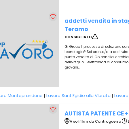
addetti vendita in st
Teramo
CONSIGLIATO
Gi Group Il processo di selezione sa
tecnologia? Sei pronto/a a costruire il
punto vendita di Colonnella, cerchi
dell&rsquo... elettronica di consum
giovani...
voro Monteprandone
|
Lavoro Sant'Egidio alla Vibrata
|
Lavoro
AUTISTA PATENTE CE 
A soli 1 km da Controguerra