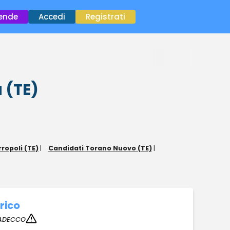
×
iende
Accedi
Registrati
 (TE)
ropoli (TE)
|
Candidati Torano Nuovo (TE)
|
rico
ADECCO