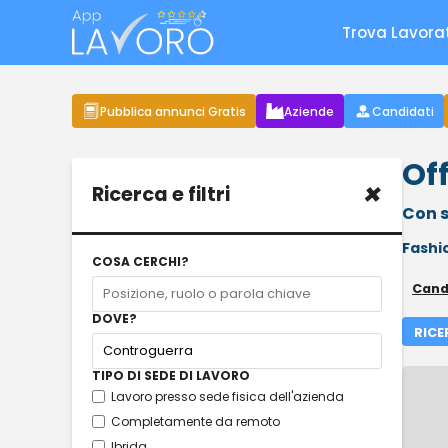
Trova Lavora
Pubblica annunci Gratis
Aziende
Candidati
Of
×
Ricerca e filtri
Con s
Fashi
COSA CERCHI?
Cand
DOVE?
RICE
TIPO DI SEDE DI LAVORO
Lavoro presso sede fisica dell'azienda
Completamente da remoto
Ibrida