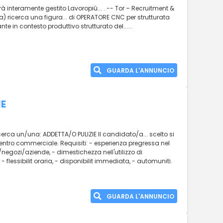
rà interamente gestito Lavoropiù... . -- Tor – Recruitment &
 ricerca una figura... di OPERATORE CNC per strutturata
te in contesto produttivo strutturato del......
GUARDA L'ANNUNCIO
IE
ricerca un/una: ADDETTA/O PULIZIE Il candidato/a... scelto si
 centro commerciale. Requisiti: - esperienza pregressa nel
ici/negozi/aziende, - dimestichezza nell'utilizzo di
.. - flessibilit oraria, - disponibilit immediata, - automuniti.
GUARDA L'ANNUNCIO