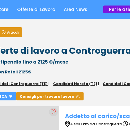
tore
Offerte di Lavoro
Area News
Per le az
Articoli
ferte di lavoro a Controguerra
tipendio fino a 2125 €/mese
on Retail 2125€
idati Controguerra (TE)
|
Candidati Nereto (TE)
|
Candidati Cor
RCA
Consigli per trovare lavoro
Addetto al carico/sca
A soli 1 km da Controguerra