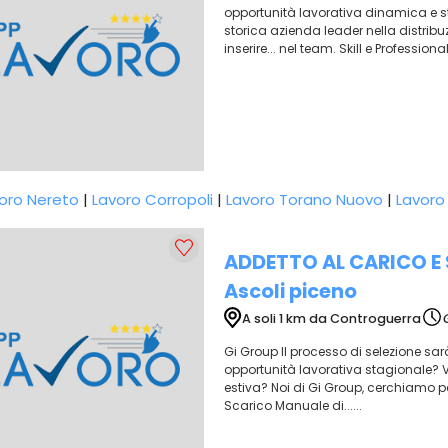
opportunità lavorativa dinamica e s
storica azienda leader nella distribu
inserire... nel team. Skill e Professiona
oro Nereto
|
Lavoro Corropoli
|
Lavoro Torano Nuovo
|
Lavoro 
ADDETTO AL CARICO E 
Ascoli piceno
A soli 1 km da Controguerra
Gi Group Il processo di selezione sa
opportunità lavorativa stagionale? 
estiva? Noi di Gi Group, cerchiamo pe
Scarico Manuale di......