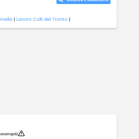
nnella
|
Lavoro Colli del Tronto
|
Lavoropiù