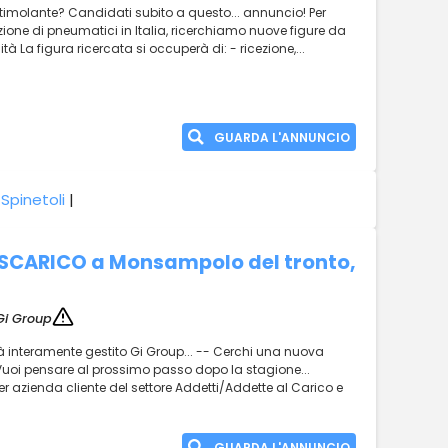
timolante? Candidati subito a questo... annuncio! Per
zione di pneumatici in Italia, ricerchiamo nuove figure da
lità La figura ricercata si occuperà di: - ricezione,...
GUARDA L'ANNUNCIO
Spinetoli
|
SCARICO a Monsampolo del tronto,
Gi Group
rà interamente gestito Gi Group... -- Cerchi una nuova
Vuoi pensare al prossimo passo dopo la stagione...
r azienda cliente del settore Addetti/Addette al Carico e
GUARDA L'ANNUNCIO