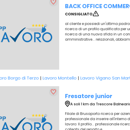
BACK OFFICE COMMER
CONSIGLIATO
al cliente e possiedi un'ottima padro
ricerca di un profilo qualificato per u
ricerca di una nuova sfida in un con
amministrative... relazionali, abbiam
oro Borgo di Terzo
|
Lavoro Montello
|
Lavoro Vigano San Mar
Fresatore junior
A soli 1 km da Trescore Balneari
Filiale di Brusaporto ricerca per azi
professionale da inserire all'interno 
lavoro: Il profilo... professionale ric
colleghi del reparto e...