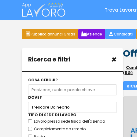
Trova Lavora
Pubblica annunci Gratis
Aziende
Candidati
Off
×
Ricerca e filtri
Cand
(BG)
|
COSA CERCHI?
RICE
DOVE?
TIPO DI SEDE DI LAVORO
Lavoro presso sede fisica dell'azienda
Completamente da remoto
Ibrida