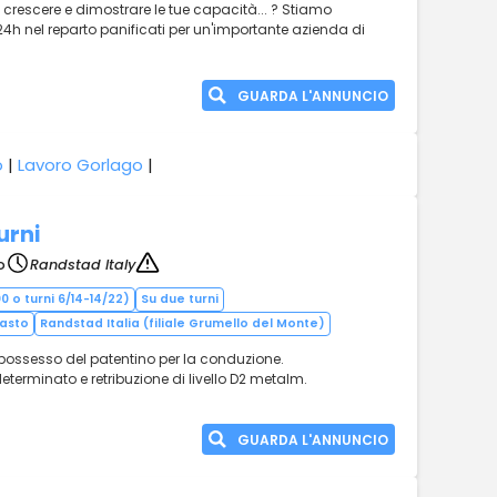
 crescere e dimostrare le tue capacità... ? Stiamo
4h nel reparto panificati per un'importante azienda di
GUARDA L'ANNUNCIO
o
|
Lavoro Gorlago
|
urni
o
Randstad Italy
0 o turni 6/14-14/22)
Su due turni
pasto
Randstad Italia (filiale Grumello del Monte)
 possesso del patentino per la conduzione.
eterminato e retribuzione di livello D2 metalm.
GUARDA L'ANNUNCIO