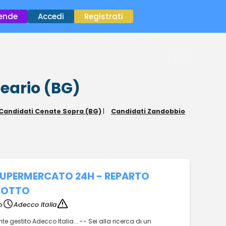
×
iende
Accedi
Registrati
neario (BG)
Candidati Cenate Sopra (BG)
|
Candidati Zandobbio
SUPERMERCATO 24H - REPARTO
 SOTTO
o
Adecco Italia
 gestito Adecco Italia... -- Sei alla ricerca di un