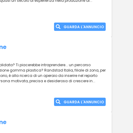
quasi un secolo di esperienza nella produzione di...
GUARDA L'ANNUNCIO
one
olidata? Ti piacerebbe intraprendere... un percorso
zione gomma plastica? Randstad Italia, filiale di zona, per
torio, è alla ricerca di un operaio da inserire nel reparto
persona motivata, precisa e desiderosa di crescere in...
GUARDA L'ANNUNCIO
one