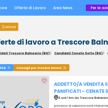
tore
Offerte di Lavoro
Area News
Per le az
Articoli
erte di lavoro a Trescore Bal
idati Trescore Balneario (BG)
|
Candidati Cenate Sotto (BG)
|
RCA
Consigli per trovare lavoro
ADDETTO/A VENDITA 
PANIFICATI - CENATE
A soli 1 km da Trescore Balneari
processo di selezione sarà interamente