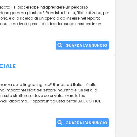
lidata? Ti piacerebbe intraprendere un percorso...
zione gomma plastica? Randstad Italia, filiale di zona, per
torio, è alla ricerca di un operaio da inserire nel reparto
rsona... motivata, precisa e desiderosa di crescere in un
GUARDA L'ANNUNCIO
CIALE
nanza della lingua inglese? Randstad Italia... è alla
na importante realt del settore industriale. Se sei alla
ntesto strutturato dove poter valorizzare le tue
ali, abbiamo... l’opportunit giusta per te! BACK OFFICE
GUARDA L'ANNUNCIO