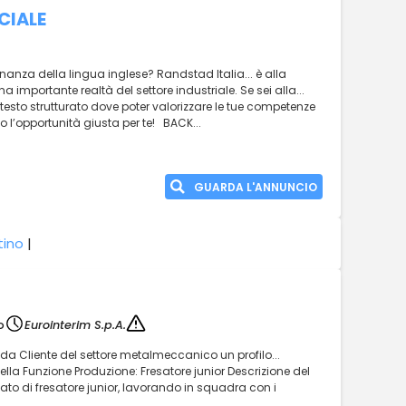
CIALE
nanza della lingua inglese? Randstad Italia... è alla
na importante realtà del settore industriale. Se sei alla...
testo strutturato dove poter valorizzare le tue competenze
o l’opportunità giusta per te! BACK...
GUARDA L'ANNUNCIO
tino
|
o
Eurointerim S.p.A.
enda Cliente del settore metalmeccanico un profilo...
della Funzione Produzione: Fresatore junior Descrizione del
ercato di fresatore junior, lavorando in squadra con i