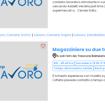
contesto lavorativo stimolante in cui
cercando Addetti Vendita part time 2
supermercati a... Cenate Sotto...
oro Cenate Sotto
|
Lavoro Cenate Sopra
|
Lavoro Zandobbi
Magazziniere su due t
A soli 1 km da Trescore Balneari
€10 - €11 all'ora
Giornaliero (8:00-17:0
Tempo determinato iniziale
Buoni 
È richiesta esperienza con muletto e
L'offerta prevede contratto a tempo d