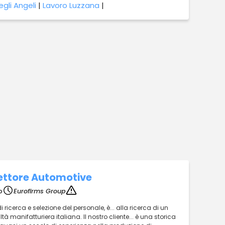
gli Angeli
|
Lavoro Luzzana
|
settore Automotive
o
Eurofirms Group
ricerca e selezione del personale, è... alla ricerca di un
à manifatturiera italiana. Il nostro cliente... è una storica