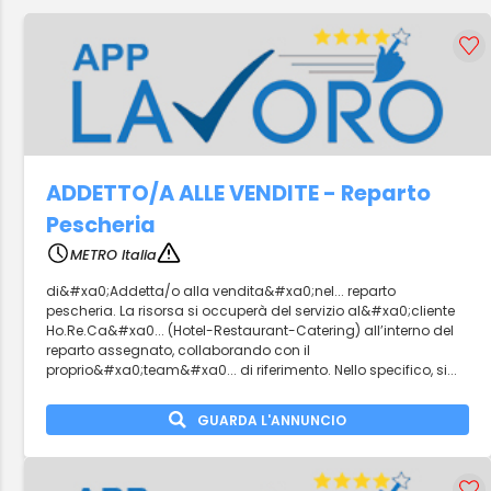
ADDETTO/A ALLE VENDITE - Reparto
Pescheria
METRO Italia
di&#xa0;Addetta/o alla vendita&#xa0;nel... reparto
pescheria. La risorsa si occuperà del servizio al&#xa0;cliente
Ho.Re.Ca&#xa0... (Hotel-Restaurant-Catering) all’interno del
reparto assegnato, collaborando con il
proprio&#xa0;team&#xa0... di riferimento. Nello specifico, si...
GUARDA L'ANNUNCIO