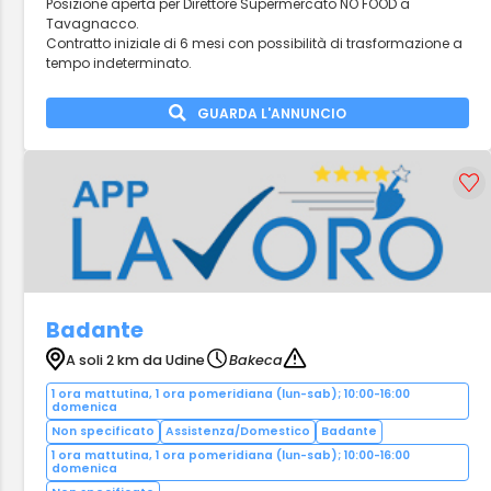
Posizione aperta per Direttore Supermercato NO FOOD a
Tavagnacco.
Contratto iniziale di 6 mesi con possibilità di trasformazione a
tempo indeterminato.
GUARDA L'ANNUNCIO
Badante
A soli 2 km da Udine
Bakeca
1 ora mattutina, 1 ora pomeridiana (lun-sab); 10:00-16:00
domenica
Non specificato
Assistenza/Domestico
Badante
1 ora mattutina, 1 ora pomeridiana (lun-sab); 10:00-16:00
domenica