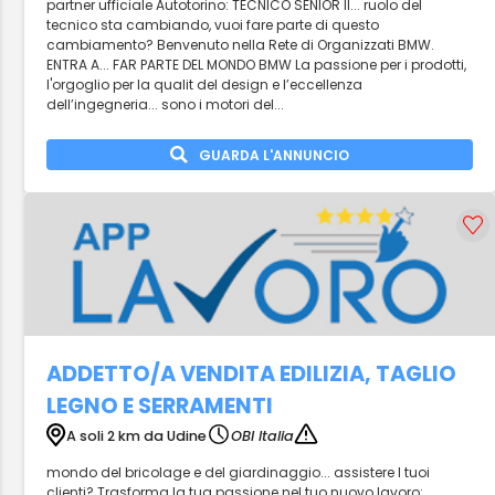
partner ufficiale Autotorino: TECNICO SENIOR Il... ruolo del
tecnico sta cambiando, vuoi fare parte di questo
cambiamento? Benvenuto nella Rete di Organizzati BMW.
ENTRA A... FAR PARTE DEL MONDO BMW La passione per i prodotti,
l'orgoglio per la qualit del design e l’eccellenza
dell’ingegneria... sono i motori del...
GUARDA L'ANNUNCIO
ADDETTO/A VENDITA EDILIZIA, TAGLIO
LEGNO E SERRAMENTI
A soli 2 km da Udine
OBI Italia
mondo del bricolage e del giardinaggio... assistere I tuoi
clienti? Trasforma la tua passione nel tuo nuovo lavoro: