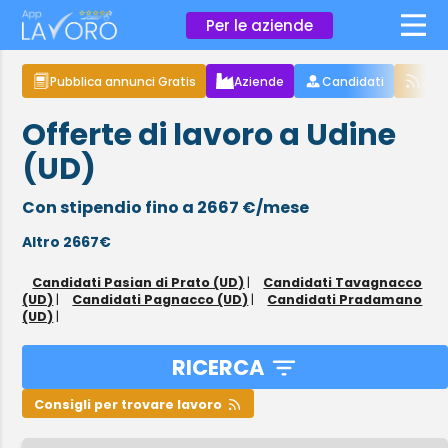
×
Per le aziende
Pubblica annunci Gratis
Aziende
Candidati
Arti
Offerte di lavoro a Udine
(UD)
Con stipendio fino a 2667 €/mese
Altro 2667€
Candidati Pasian di Prato (UD)
|
Candidati Tavagnacco
(UD)
|
Candidati Pagnacco (UD)
|
Candidati Pradamano
(UD)
|
RICERCA
Consigli per trovare lavoro