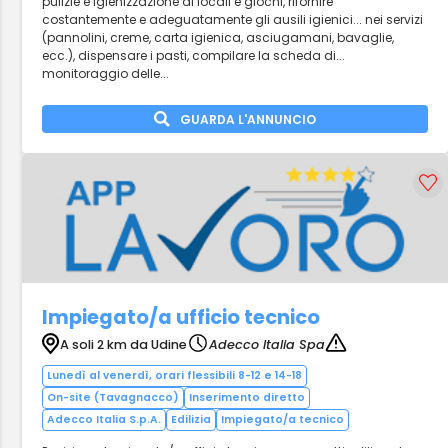
pulizie e igienizzazione di locali e giochi, rifornire
costantemente e adeguatamente gli ausili igienici... nei servizi
(pannolini, creme, carta igienica, asciugamani, bavaglie,
ecc.), dispensare i pasti, compilare la scheda di...
monitoraggio delle...
GUARDA L'ANNUNCIO
Impiegato/a ufficio tecnico
A soli 2 km da Udine
Adecco Italia Spa
Lunedì al venerdì, orari flessibili 8-12 e 14-18
On-site (Tavagnacco)
Inserimento diretto
Adecco Italia S.p.A.
Edilizia
Impiegato/a tecnico