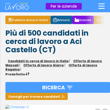
×
Per le aziende
Pubblica annunci Gratis
Annunci
Aziende
Articol
Più di 500
candidati in
cerca di lavoro
a Aci
Castello (CT)
Candidati in cerca di lavoro in Italia
|
Offerte di lavoro
Mascali
|
Offerte di lavoro Giarre
|
Offerte di lavoro
Ragalna
|
Predefinito
RICERCA
Consigli per trovare candidati