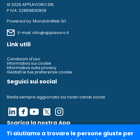
© 2026 APPLAVORO SRL
P.IVA: 02859830909
Powered by
MondoInWeb Srl
E-mail: info@applavoro.it
Link utili
Condizioni d'uso
Informativa sui cookie
Informativa sulla privacy
Gestisti le tue preferenze cookie
Seguici sui social
Resta sempre aggiornato sui nostri canali social
Scarica la nostra App
Ti aiutiamo a trovare le persone giuste per
Ci trovi anche su AppleStore e su Google Play