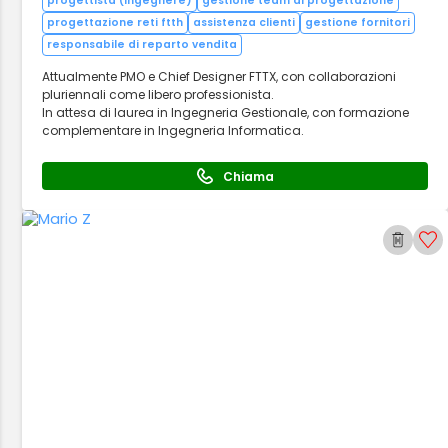
progettista (ingegnere)
gestione team di progettazione
progettazione reti ftth
assistenza clienti
gestione fornitori
responsabile di reparto vendita
Attualmente PMO e Chief Designer FTTX, con collaborazioni
pluriennali come libero professionista.
In attesa di laurea in Ingegneria Gestionale, con formazione
complementare in Ingegneria Informatica.
Chiama