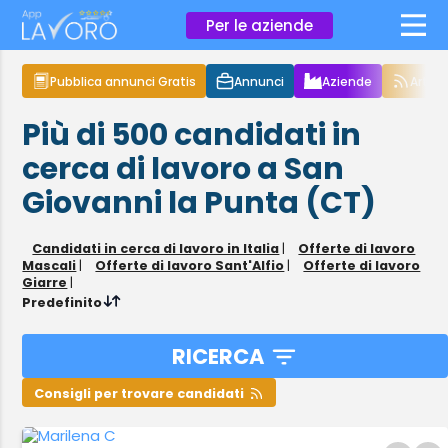
×
Per le aziende
Pubblica annunci Gratis
Annunci
Aziende
Articol
Più di 500
candidati in
cerca di lavoro
a San
Giovanni la Punta (CT)
Candidati in cerca di lavoro in Italia
|
Offerte di lavoro
Mascali
|
Offerte di lavoro Sant'Alfio
|
Offerte di lavoro
Giarre
|
Predefinito
RICERCA
Consigli per trovare candidati