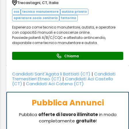
Trecastagni, CT, Italia
oss
tecnico manutentore
autista privato
operatore socio sanitario
fattorino
Esperienza come tecnico manutentore, autista, e operatore
con capacità manuali e conoscenze online.
Possiede patenti A/B/C/CQC e attestato antincendio,
disponibile come tecnico manutentore e autista.
Chiama
Candidati Sant'Agata li Battiati (CT)
|
Candidati
Tremestieri Etneo (CT)
|
Candidati Aci Castello
(CT)
|
Candidati Aci Catena (CT)
Pubblica Annunci
Pubblica
offerte di lavoro illimitate
in modo
completamente
gratuito
!