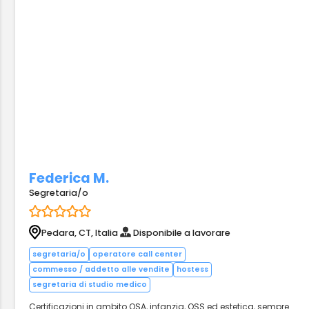
Federica M.
Segretaria/o
Pedara, CT, Italia
Disponibile a lavorare
segretaria/o
operatore call center
commesso / addetto alle vendite
hostess
segretaria di studio medico
Certificazioni in ambito OSA, infanzia, OSS ed estetica, sempre