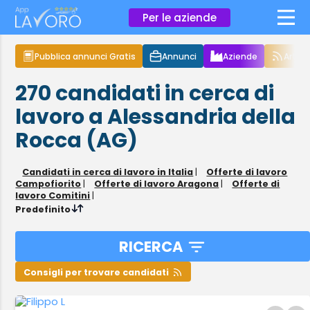
×
Per le aziende
Pubblica annunci Gratis
Annunci
Aziende
Articol
270
candidati in cerca di
lavoro
a Alessandria della
Rocca (AG)
Candidati in cerca di lavoro in Italia
|
Offerte di lavoro
Campofiorito
|
Offerte di lavoro Aragona
|
Offerte di
lavoro Comitini
|
Predefinito
RICERCA
Consigli per trovare candidati