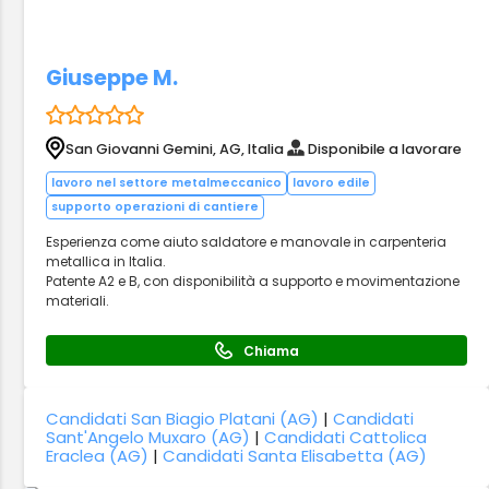
Giuseppe M.
San Giovanni Gemini, AG, Italia
Disponibile a lavorare
lavoro nel settore metalmeccanico
lavoro edile
supporto operazioni di cantiere
Esperienza come aiuto saldatore e manovale in carpenteria
metallica in Italia.
Patente A2 e B, con disponibilità a supporto e movimentazione
materiali.
Chiama
Candidati San Biagio Platani (AG)
|
Candidati
Sant'Angelo Muxaro (AG)
|
Candidati Cattolica
Eraclea (AG)
|
Candidati Santa Elisabetta (AG)