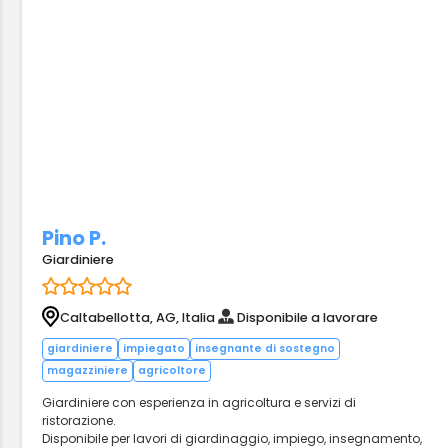
Pino P.
Giardiniere
Caltabellotta, AG, Italia
Disponibile a lavorare
giardiniere
impiegato
insegnante di sostegno
magazziniere
agricoltore
Giardiniere con esperienza in agricoltura e servizi di
ristorazione.
Disponibile per lavori di giardinaggio, impiego, insegnamento,