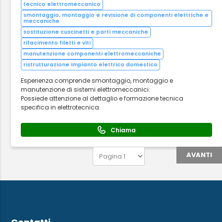
tecnico elettromeccanico
smontaggio, montaggio e revisione di componenti elettriche e
meccaniche
sostituzione cuscinetti e parti meccaniche
rifacimento filetti e viti
manutenzione componenti elettromeccaniche
ristrutturazione impianto elettrico domestico
Esperienza comprende smontaggio, montaggio e
manutenzione di sistemi elettromeccanici.
Possiede attenzione al dettaglio e formazione tecnica
specifica in elettrotecnica.
Chiama
AVANTI