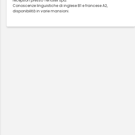
reception presso Tenotex spa.
Conoscenze linguistiche di inglese B1 e francese A2,
disponibilità in varie mansioni.