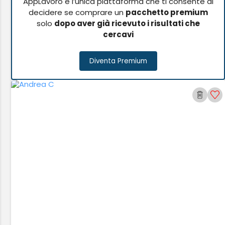
AppLavoro è l’unica piattaforma che ti consente di
decidere se comprare un
pacchetto premium
solo
dopo aver già ricevuto i risultati che
cercavi
Diventa Premium