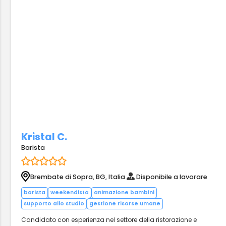
Kristal C.
Barista
Brembate di Sopra, BG, Italia
Disponibile a lavorare
barista
weekendista
animazione bambini
supporto allo studio
gestione risorse umane
Candidato con esperienza nel settore della ristorazione e