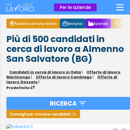
×
Per le aziende
Pubblica annunci Gratis
Annunci
Aziende
Articol
Più di 500
candidati in
cerca di lavoro
a Almenno
San Salvatore (BG)
Candidati in cerca di lavoro in Italia
|
Offerte di lavoro
Martinengo
|
Offerte di lavoro Cambiago
|
Offerte di
lavoro Gessate
|
Predefinito
RICERCA
Consigli per trovare candidati