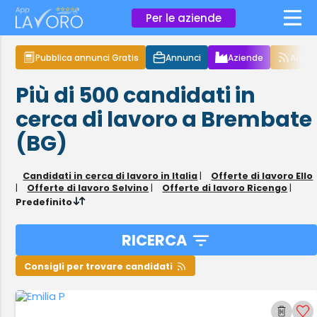
×
Per le aziende
Pubblica annunci Gratis
Annunci
Aziende
Articol
Più di 500
candidati in
cerca di lavoro
a Brembate
(BG)
Candidati in cerca di lavoro in Italia
|
Offerte di lavoro Ello
|
Offerte di lavoro Selvino
|
Offerte di lavoro Ricengo
|
Predefinito
RICERCA
Consigli per trovare candidati