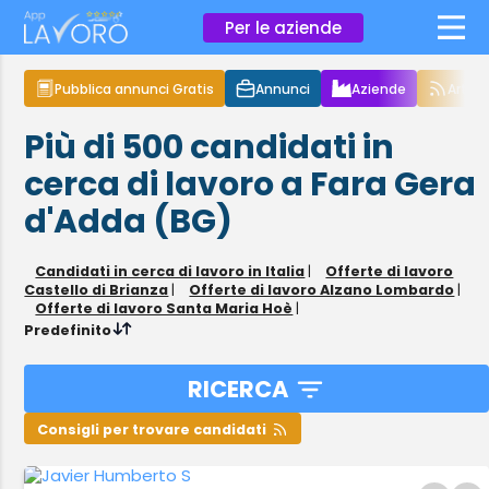
×
Per le aziende
Pubblica annunci Gratis
Annunci
Aziende
Articol
Più di 500
candidati in
cerca di lavoro
a Fara Gera
d'Adda (BG)
Candidati in cerca di lavoro in Italia
|
Offerte di lavoro
Castello di Brianza
|
Offerte di lavoro Alzano Lombardo
|
Offerte di lavoro Santa Maria Hoè
|
Predefinito
RICERCA
Consigli per trovare candidati