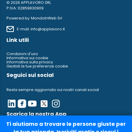
© 2026 APPLAVORO SRL
P.IVA: 02859830909
Powered by
MondoInWeb Srl
E-mail: info@applavoro.it
Link utili
Condizioni d'uso
Informativa sui cookie
Informativa sulla privacy
Gestisti le tue preferenze cookie
Seguici sui social
Resta sempre aggiornato sui nostri canali social
Scarica la nostra App
Ti aiutiamo a trovare le persone giuste per
Ci trovi anche su AppleStore e su Google Play
la tua azienda. Iscriviti gratis e ricevi i