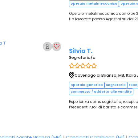
operaio metalmeccanico
operaio s
Operaio metalmeccanico con oltre 20 
Ha lavorato presso Agostini srl dal 20
Silvia T.
Segretaria/o
Cavenago di Brianza, MB, Italia
operaio generico
segretaria
rece
commesso / addetto alle vendite
Esperienza come segretaria, recepti
Precedenti ruoli di barista e commess
didati Agrate Brianza (MB)
|
Candidati Cambiago (MI)
|
Can