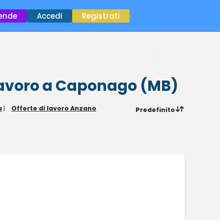
×
iende
Accedi
Registrati
lavoro
a Caponago (MB)
a
|
Offerte di lavoro Anzano
Predefinito