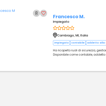
Francesco M.
Impiegato
Cambiago, MI, Italia
impiegato
contabile
addetto alla 
Ha ricoperto ruoli di sicurezza, gesti
Disponibile come contabile, addetto s