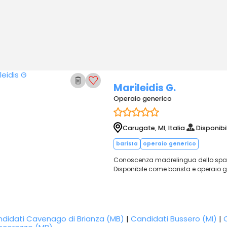
Marileidis G.
Operaio generico
Carugate, MI, Italia
Disponibi
barista
operaio generico
Conoscenza madrelingua dello spa
Disponibile come barista e operaio ge
didati Cavenago di Brianza (MB)
|
Candidati Bussero (MI)
|