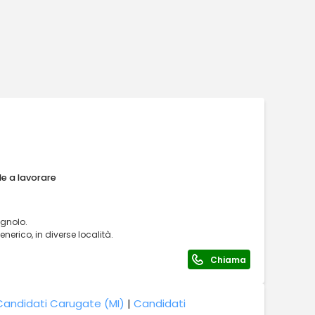
le a lavorare
gnolo.
nerico, in diverse località.
Chiama
Candidati Carugate (MI)
|
Candidati