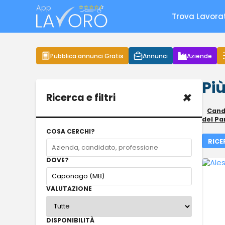
Trova Lavora
Pubblica annunci Gratis
Annunci
Aziende
Più
×
Ricerca e filtri
Candi
del Pa
COSA CERCHI?
RICE
DOVE?
VALUTAZIONE
DISPONIBILITÀ