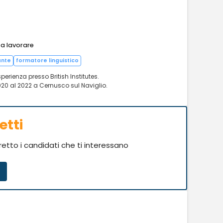
 a lavorare
ante
formatore linguistico
erienza presso British Institutes.
0 al 2022 a Cernusco sul Naviglio.
etti
iretto i candidati che ti interessano