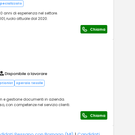
pecializzato
anni di esperienza nel settore.
01, ruolo attuale dal 2020.
Chiama
Disponibile a lavorare
ptionist
operaio tessile
on e gestione documenti in azienda.
o, con competenze nel servizio clienti.
Chiama
didati Pessano con Bornago (MI)
|
Candidati