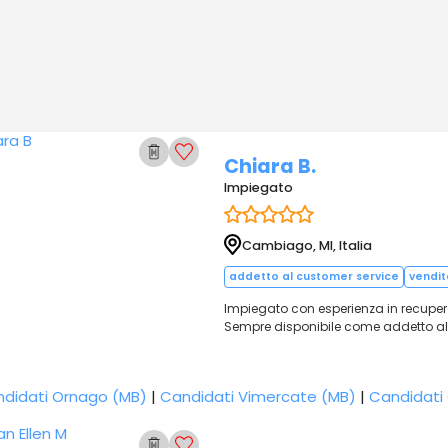
Chiara B.
Impiegato
Cambiago, MI, Italia
addetto al customer service
vendit
Impiegato con esperienza in recupero c
Sempre disponibile come addetto al 
didati Ornago (MB)
|
Candidati Vimercate (MB)
|
Candidati