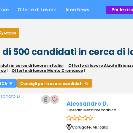
tore
Offerte di Lavoro
Area News
Per le az
Articoli
 di 500
candidati in cerca di 
dati in cerca di lavoro in Italia
|
Offerte di lavoro Alzate Brianz
rco
|
Offerte di lavoro Monte Cremasco
|
RCA
Consigli per trovare candidati
Alessandro D.
Operaio Metalmeccanico
Carugate, MI, Italia