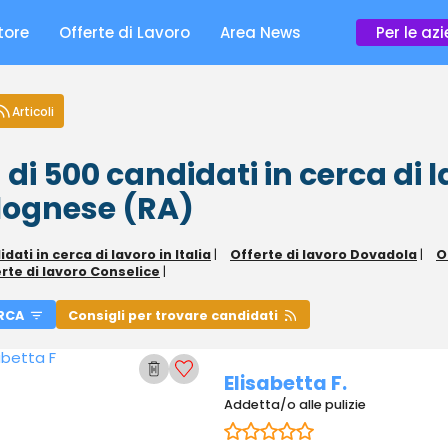
tore
Offerte di Lavoro
Area News
Per le az
Articoli
 di 500
candidati in cerca di 
lognese (RA)
dati in cerca di lavoro in Italia
|
Offerte di lavoro Dovadola
|
O
rte di lavoro Conselice
|
RCA
Consigli per trovare candidati
Elisabetta F.
Addetta/o alle pulizie