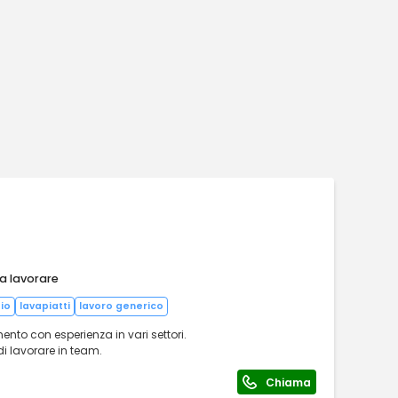
 a lavorare
io
lavapiatti
lavoro generico
to con esperienza in vari settori.
i lavorare in team.
Chiama