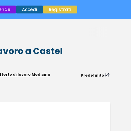
×
iende
Accedi
Registrati
lavoro
a Castel
fferte di lavoro Medicina
Predefinito