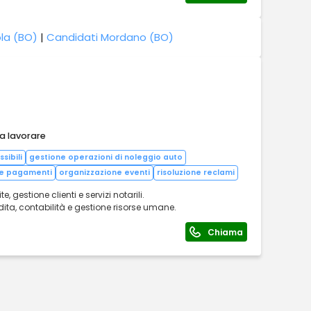
la (BO)
|
Candidati Mordano (BO)
 a lavorare
sibili
gestione operazioni di noleggio auto
 e pagamenti
organizzazione eventi
risoluzione reclami
 gestione clienti e servizi notarili.
ita, contabilità e gestione risorse umane.
Chiama