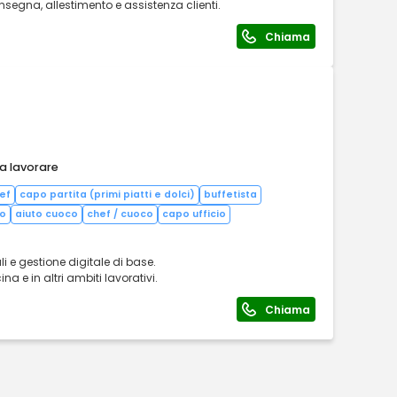
onsegna, allestimento e assistenza clienti.
Chiama
 a lavorare
ef
capo partita (primi piatti e dolci)
buffetista
co
aiuto cuoco
chef / cuoco
capo ufficio
i e gestione digitale di base.
ina e in altri ambiti lavorativi.
Chiama