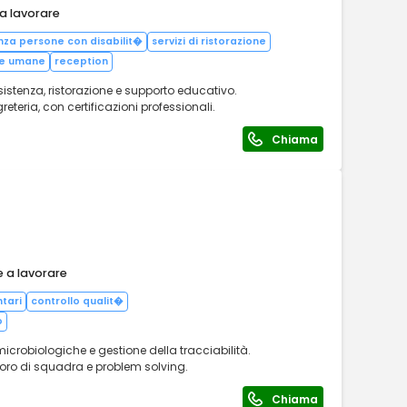
 a lavorare
nza persone con disabilit�
servizi di ristorazione
se umane
reception
ssistenza, ristorazione e supporto educativo.
eteria, con certificazioni professionali.
Chiama
e a lavorare
ntari
controllo qualit�
o
 microbiologiche e gestione della tracciabilità.
 lavoro di squadra e problem solving.
Chiama