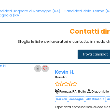
didati Bagnara di Romagna (RA)
|
Candidati Riolo Terme (R
ignola (RA)
Contatti dir
Sfoglia le liste dei lavoratori e contatta in modo d
Trova candidati
Kevin H.
Barista
Faenza, RA, Italia
Disponibile
barista
consegne
allestimento
as
Esperienza come barista, cuoco e ass