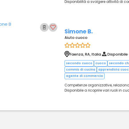
Disponibilità a svolgere attività di c
Simone B.
Aiuto cuoco
Faenza, RA, Italia
Disponibile
secondo cuoco
cuoco
secondo ch
commis di cucina
apprendista cuo
agente di commercio
Competenze organizzative, relazional
Disponibile a ricoprire vari ruoli in cuc