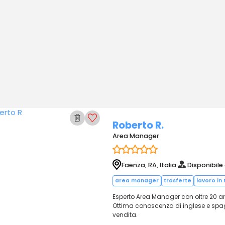
Roberto R.
Area Manager
Faenza, RA, Italia
Disponibile
area manager
trasferte
lavoro in
Esperto Area Manager con oltre 20 an
Ottima conoscenza di inglese e spagn
vendita.