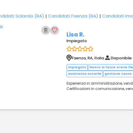
didati Solarolo (RA)
|
Candidati Faenza (RA)
|
Candidati Imo
Lisa R.
Impiegato
Faenza, RA, Italia
Disponibile
impiegato
lavoro in fasce orarie fles
assistenza notarile
gestione cassa
Esperienza in amministrazione, vendite,
Certificazioni in comunicazione, vend