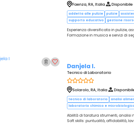
Faenza, RA, Italia
Disponibile
addetta alle pulizie
pulizie
assiste
supporto educativo
gestione risor
Esperienza diversificata in pulizie, a
Formazione in musica e servizi di segr
Danjela I.
Tecnico di Laboratorio
Solarolo, RA, Italia
Disponibil
tecnico di laboratorio
analisi alime
laboratorio chimico e microbiologic
Abilità di taratura strumenti, analisi
Soft skills: puntualità, affidabilità,