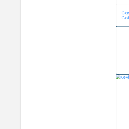
Can
Cot