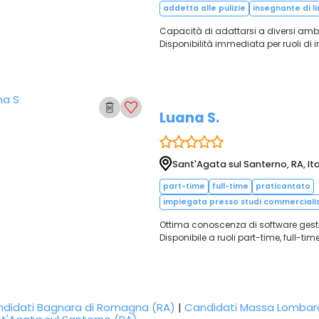
addetta alle pulizie
insegnante di l
Capacità di adattarsi a diversi ambie
Disponibilità immediata per ruoli di
Luana S.
Sant'Agata sul Santerno, RA, Ita
part-time
full-time
praticantato
impiegata presso studi commercialist
Ottima conoscenza di software gestion
Disponibile a ruoli part-time, full-ti
didati Bagnara di Romagna (RA)
|
Candidati Massa Lombar