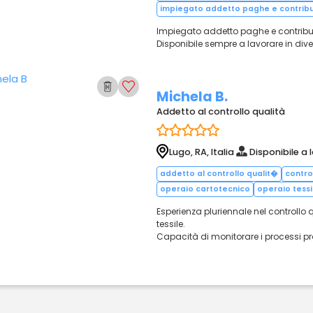
impiegato addetto paghe e contribut
Impiegato addetto paghe e contributi
Disponibile sempre a lavorare in div
Michela B.
Addetto al controllo qualità
Lugo, RA, Italia
Disponibile a 
addetto al controllo qualit�
contro
operaio cartotecnico
operaio tessi
Esperienza pluriennale nel controllo
tessile.
Capacità di monitorare i processi prod