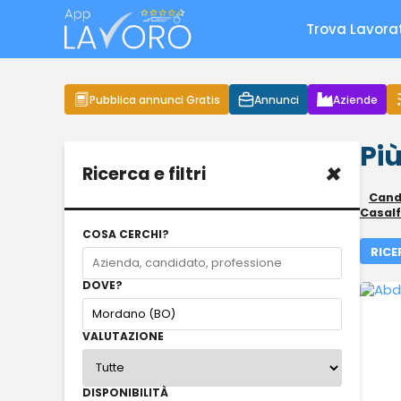
Trova Lavora
Pubblica annunci Gratis
Annunci
Aziende
Più
×
Ricerca e filtri
Candi
Casal
COSA CERCHI?
RICE
DOVE?
VALUTAZIONE
DISPONIBILITÀ