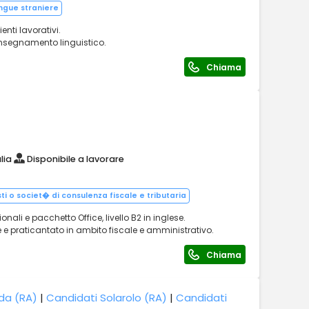
ingue straniere
nti lavorativi.
 insegnamento linguistico.
Chiama
lia
Disponibile a lavorare
i o societ� di consulenza fiscale e tributaria
ali e pacchetto Office, livello B2 in inglese.
me e praticantato in ambito fiscale e amministrativo.
Chiama
da (RA)
|
Candidati Solarolo (RA)
|
Candidati