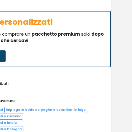
ersonalizzati
se comprare un
pacchetto premium
solo
dopo
i che cercavi
ibuti
lavorare
ti
impiegato addetto paghe e contributi in lugo
ti a ravenna
ti a imola
ti a bologna