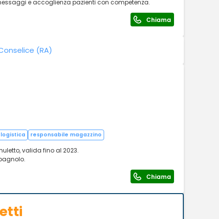
te, messaggi e accoglienza pazienti con competenza.
Chiama
Conselice (RA)
logistica
responsabile magazzino
muletto, valida fino al 2023.
pagnolo.
Chiama
etti