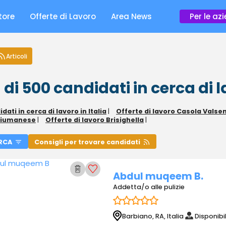
tore
Offerte di Lavoro
Area News
Per le az
Articoli
 di 500
candidati in cerca di 
dati in cerca di lavoro in Italia
|
Offerte di lavoro Casola Valse
fiumanese
|
Offerte di lavoro Brisighella
|
RCA
Consigli per trovare candidati
Abdul muqeem B.
Addetta/o alle pulizie
Barbiano, RA, Italia
Disponibi