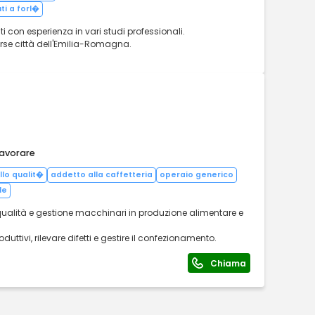
i a forl�
 con esperienza in vari studi professionali.
erse città dell'Emilia-Romagna.
lavorare
llo qualit�
addetto alla caffetteria
operaio generico
le
 qualità e gestione macchinari in produzione alimentare e
uttivi, rilevare difetti e gestire il confezionamento.
Chiama