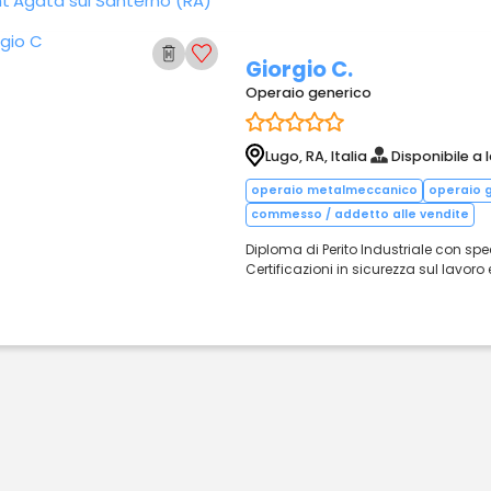
t'Agata sul Santerno (RA)
Giorgio C.
Operaio generico
Lugo, RA, Italia
Disponibile a 
operaio metalmeccanico
operaio 
commesso / addetto alle vendite
Diploma di Perito Industriale con sp
Certificazioni in sicurezza sul lavoro e 