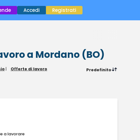
×
iende
Accedi
Registrati
lavoro
a Mordano (BO)
nio
|
Offerte di lavoro
Predefinito
le a lavorare