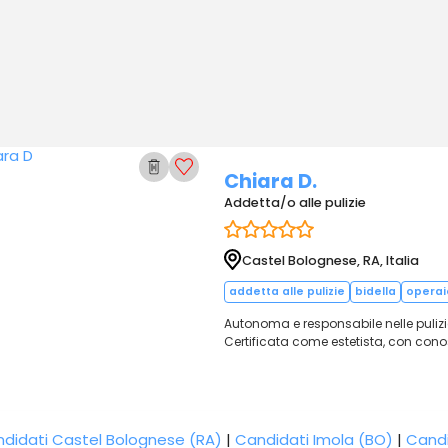
Chiara D.
Addetta/o alle pulizie
Castel Bolognese, RA, Italia
addetta alle pulizie
bidella
operai
Autonoma e responsabile nelle pulizie 
Certificata come estetista, con cono
didati Castel Bolognese (RA)
|
Candidati Imola (BO)
|
Candi