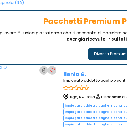
ignola (RA)
Pacchetti Premium P
pLavoro è l’unica piattaforma che ti consente di decidere 
aver già ricevuto i risultat
Diventa Premium
Ilenia G.
Impiegato addetto paghe e contr
Lugo, RA, Italia
Disponibile a 
impiegato addetto paghe e contribu
impiegato addetto paghe e contribu
impiegato addetto paghe e contribu
impiegato addetto paghe e contribu