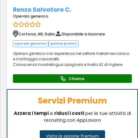
Renzo Salvatore C.
Operaio generico
Cortona, AR, Italia
Disponibile a lavorare
operaio generico
autista privato
Operaio generico con esperienza nel settore metalmeccanico
e montaggio cassonetti.
Conoscenza madrelingua spagnola e livello A2 di inglese.
Chiama
Servizi Premium
Azzera i tempi
e
riduci i costi
per le tue attività di
recruiting con AppLavoro
Visita la sezione Premium