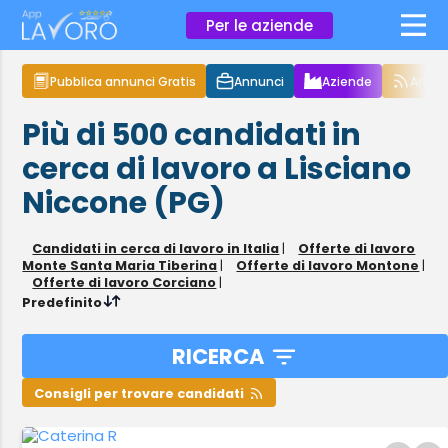
×
Per le aziende
Pubblica annunci Gratis
Annunci
Aziende
Articol
Più di 500
candidati in
cerca di lavoro
a Lisciano
Niccone (PG)
Candidati in cerca di lavoro in Italia
|
Offerte di lavoro
Monte Santa Maria Tiberina
|
Offerte di lavoro Montone
|
Offerte di lavoro Corciano
|
Predefinito
RICERCA
Consigli per trovare candidati