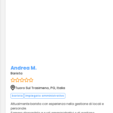
Andrea M.
Barista
Tuoro Sul Trasimeno, PG, Italia
barista
impiegato amministrativo
Attualmente barista con esperienza nella gestione di locali e
personale.
Sempre disponibile a ruoli amministrativi e di gestione.