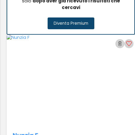
solo
dopo aver già ricevuto i risultati che
cercavi
Diventa Premium