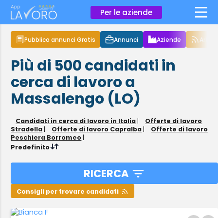
×
Per le aziende
Pubblica annunci Gratis
Annunci
Aziende
Articol
Più di 500
candidati in
cerca di lavoro
a
Massalengo (LO)
Candidati in cerca di lavoro in Italia
|
Offerte di lavoro
Stradella
|
Offerte di lavoro Capralba
|
Offerte di lavoro
Peschiera Borromeo
|
Predefinito
RICERCA
Consigli per trovare candidati