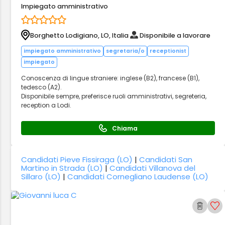
Impiegato amministrativo
Borghetto Lodigiano, LO, Italia
Disponibile a lavorare
impiegato amministrativo
segretaria/o
receptionist
impiegato
Conoscenza di lingue straniere: inglese (B2), francese (B1),
tedesco (A2).
Disponibile sempre, preferisce ruoli amministrativi, segreteria,
reception a Lodi.
Chiama
Candidati Pieve Fissiraga (LO)
|
Candidati San
Martino in Strada (LO)
|
Candidati Villanova del
Sillaro (LO)
|
Candidati Cornegliano Laudense (LO)