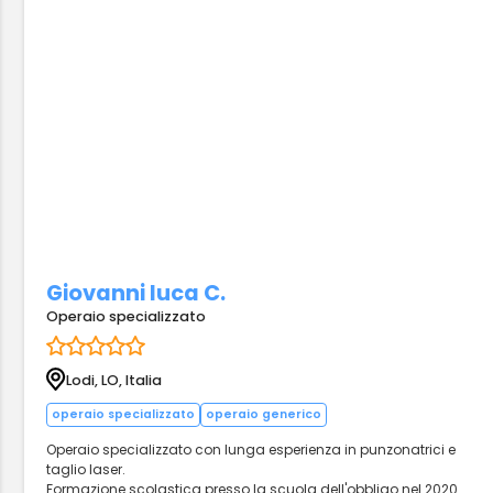
Giovanni luca C.
Operaio specializzato
Lodi, LO, Italia
operaio specializzato
operaio generico
Operaio specializzato con lunga esperienza in punzonatrici e
taglio laser.
Formazione scolastica presso la scuola dell'obbligo nel 2020.