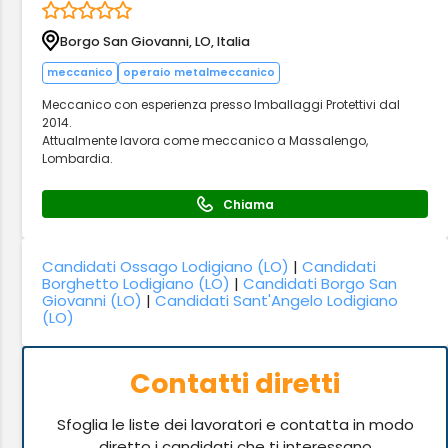
Borgo San Giovanni, LO, Italia
meccanico
operaio metalmeccanico
Meccanico con esperienza presso Imballaggi Protettivi dal
2014.
Attualmente lavora come meccanico a Massalengo,
Lombardia.
Chiama
Candidati Ossago Lodigiano (LO)
|
Candidati
Borghetto Lodigiano (LO)
|
Candidati Borgo San
Giovanni (LO)
|
Candidati Sant'Angelo Lodigiano
(LO)
Contatti diretti
Sfoglia le liste dei lavoratori e contatta in modo
diretto i candidati che ti interessano