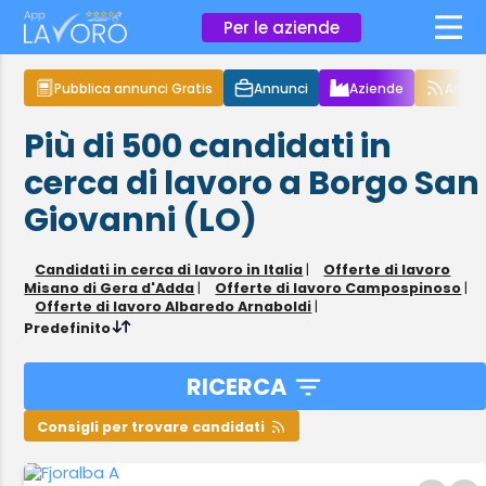
×
Per le aziende
Pubblica annunci Gratis
Annunci
Aziende
Articol
Più di 500
candidati in
cerca di lavoro
a Borgo San
Giovanni (LO)
Candidati in cerca di lavoro in Italia
|
Offerte di lavoro
Misano di Gera d'Adda
|
Offerte di lavoro Campospinoso
|
Offerte di lavoro Albaredo Arnaboldi
|
Predefinito
RICERCA
Consigli per trovare candidati