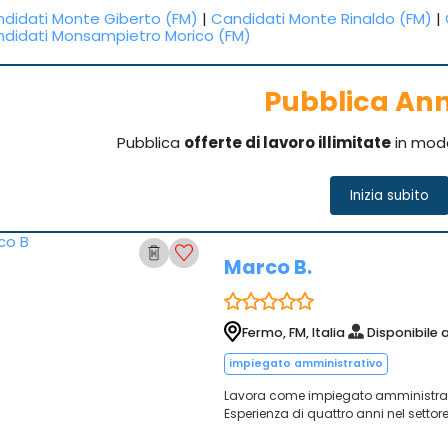
didati Monte Giberto (FM)
|
Candidati Monte Rinaldo (FM)
|
didati Monsampietro Morico (FM)
Pubblica An
Pubblica
offerte di lavoro illimitate
in mod
Inizia subito
Marco B.
Fermo, FM, Italia
Disponibile 
impiegato amministrativo
Lavora come impiegato amministrativ
Esperienza di quattro anni nel settor