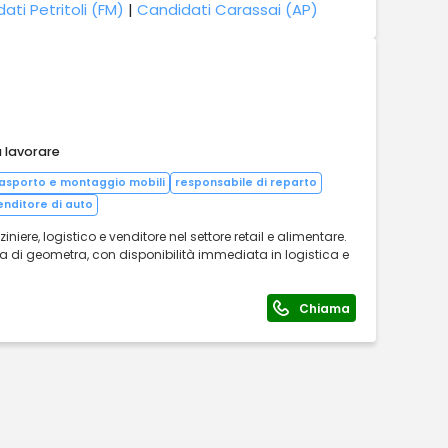
ati Petritoli (FM)
|
Candidati Carassai (AP)
a lavorare
rasporto e montaggio mobili
responsabile di reparto
enditore di auto
ere, logistico e venditore nel settore retail e alimentare.
a di geometra, con disponibilità immediata in logistica e
Chiama