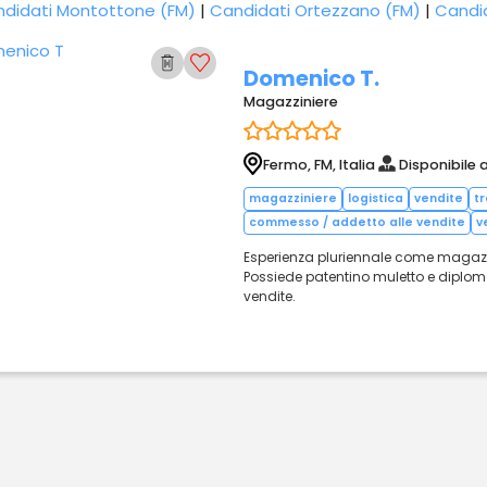
didati Montottone (FM)
|
Candidati Ortezzano (FM)
|
Candid
Domenico T.
Magazziniere
Fermo, FM, Italia
Disponibile 
magazziniere
logistica
vendite
t
commesso / addetto alle vendite
v
Esperienza pluriennale come magazzini
Possiede patentino muletto e diplom
vendite.