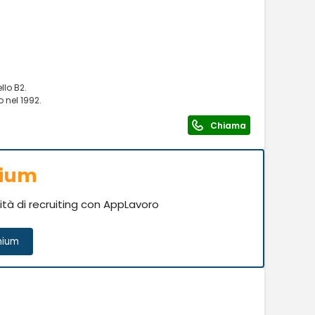
llo B2.
o nel 1992.
Chiama
mium
vità di recruiting con AppLavoro
mium