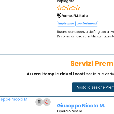
Impiegato
Fermo, FM, Italia
impiegato
trasferimenti
Buona conoscenza dell'inglese a live
Diploma di liceo scientifico, maturat
Servizi Pre
Azzera i tempi
e
riduci i costi
per le tue atti
Visita la sezione Pre
Giuseppe Nicola M.
Operaio tessile