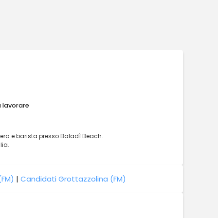
a lavorare
ra e barista presso Baladì Beach.
lia.
(FM)
|
Candidati Grottazzolina (FM)