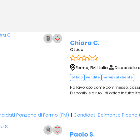
Chiara C.
Ottico
Fermo, FM, Italia
Disponibile 
ottico
vendite
servizi al cliente
Ha lavorato come commesso, cassie
Disponibile a ruoli di ottico in tutta Ita
didati Ponzano di Fermo (FM)
|
Candidati Belmonte Piceno 
Paolo S.