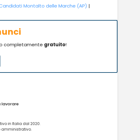
Candidati Montalto delle Marche (AP)
|
nunci
o completamente
gratuito
!
a lavorare
o in Italia dal 2020.
e amministrativo.