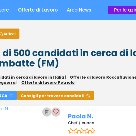
tore
Offerte di Lavoro
Area News
Per le az
Articoli
 di 500
candidati in cerca di 
mbatte (FM)
dati in cerca di lavoro in Italia
|
Offerte di lavoro Roccafluvion
oguerra
|
Offerte di lavoro Petriolo
|
RCA
Consigli per trovare candidati
Paola N.
Chef / cuoco