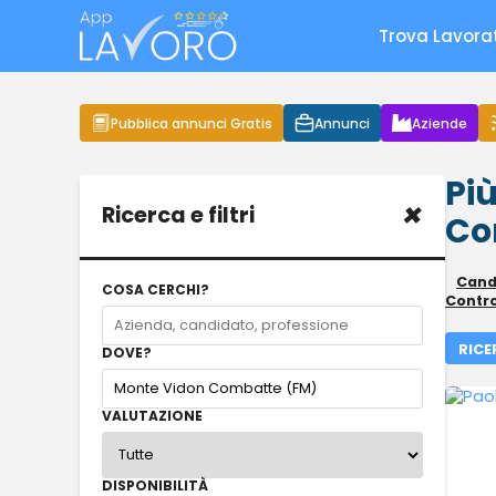
Trova Lavora
Pubblica annunci Gratis
Annunci
Aziende
Più
×
Ricerca e filtri
Co
Candi
COSA CERCHI?
Contr
RICE
DOVE?
VALUTAZIONE
DISPONIBILITÀ