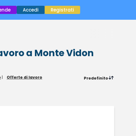
×
iende
Accedi
Registrati
lavoro
a Monte Vidon
e
|
Offerte di lavoro
Predefinito