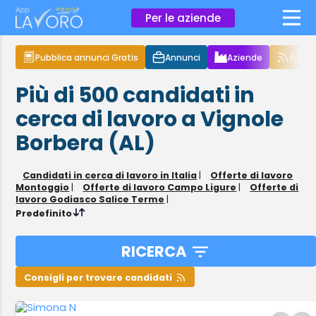
×
Per le aziende
Pubblica annunci Gratis
Annunci
Aziende
Articol
Più di 500
candidati in
cerca di lavoro
a Vignole
Borbera (AL)
Candidati in cerca di lavoro in Italia
|
Offerte di lavoro
Montoggio
|
Offerte di lavoro Campo Ligure
|
Offerte di
lavoro Godiasco Salice Terme
|
Predefinito
RICERCA
Consigli per trovare candidati