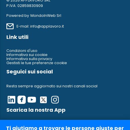
© 2026 APPLAVORO SRL
P.IVA: 02859830909
Powered by
MondoInWeb Srl
E-mail: info@applavoro.it
Link utili
Condizioni d'uso
Informativa sui cookie
Informativa sulla privacy
Gestisti le tue preferenze cookie
Seguici sui social
Resta sempre aggiornato sui nostri canali social
Scarica la nostra App
Ci trovi anche su AppleStore e su Google Play
Ti aiutiamo a trovare le persone giuste per