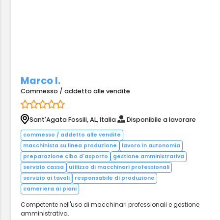
Marco I.
Commesso / addetto alle vendite
Sant'Agata Fossili, AL, Italia
Disponibile a lavorare
commesso / addetto alle vendite
macchinista su linea produzione
lavoro in autonomia
preparazione cibo d'asporto
gestione amministrativa
servizio cassa
utilizzo di macchinari professionali
servizio ai tavoli
responsabile di produzione
cameriera ai piani
Competente nell'uso di macchinari professionali e gestione
amministrativa.