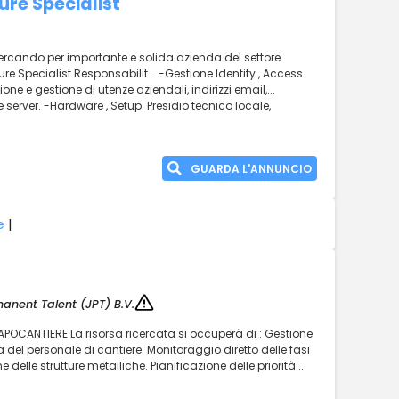
ure Specialist
.. cercando per importante e solida azienda del settore
ture Specialist Responsabilit... -Gestione Identity , Access
 e gestione di utenze aziendali, indirizzi email,...
 server. -Hardware , Setup: Presidio tecnico locale,
GUARDA L'ANNUNCIO
e
|
anent Talent (JPT) B.V.
APOCANTIERE La risorsa ricercata si occuperà di : Gestione
 del personale di cantiere. Monitoraggio diretto delle fasi
delle strutture metalliche. Pianificazione delle priorità...