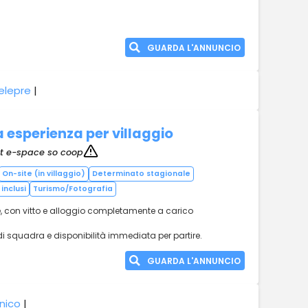
GUARDA L'ANNUNCIO
elepre
|
 esperienza per villaggio
rt e-space so coop
On-site (in villaggio)
Determinato stagionale
inclusi
Turismo/Fotografia
e, con vitto e alloggio completamente a carico
 di squadra e disponibilità immediata per partire.
GUARDA L'ANNUNCIO
inico
|