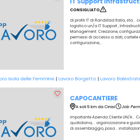
IT Support Infrastruct
CONSIGLIATO
di profili IT di Randstad Italia, sta.
logistico un/a IT Support , Infrastruc
Management: Creazione, configurazione
permessi di accesso a dati, cartelle e
configurazione,...
oro Isola delle Femmine
|
Lavoro Borgetto
|
Lavoro Balestrat
CAPOCANTIERE
A soli 5 km da Cinisi
Job Perm
importante Azienda Cliente UN/A... C
quotidiana,... organizzazione e guida
di assemblaggio, posa... installazione 