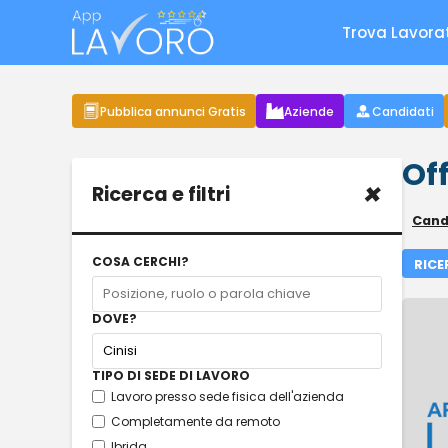
Trova Lavora
Pubblica annunci Gratis
Aziende
Candidati
Off
×
Ricerca e filtri
Candi
COSA CERCHI?
RICE
DOVE?
TIPO DI SEDE DI LAVORO
Lavoro presso sede fisica dell'azienda
Completamente da remoto
Ibrida