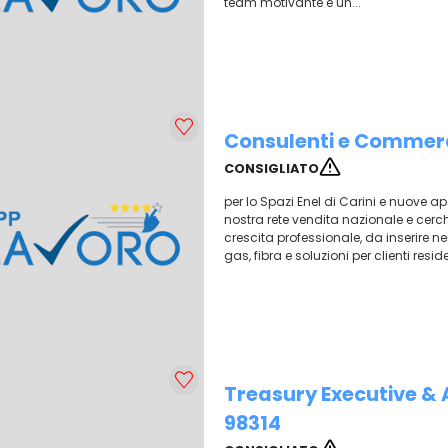
team motivante e un...
Consulenti e Commerc
CONSIGLIATO
per lo Spazi Enel di Carini e nuove ape
nostra rete vendita nazionale e cerc
crescita professionale, da inserire ne
gas, fibra e soluzioni per clienti resid
Treasury Executive & A
98314