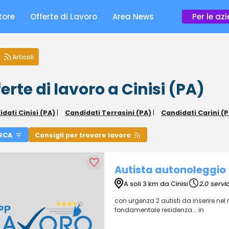
tore
Offerte di Lavoro
Area News
Per le az
Articoli
erte di lavoro a Cinisi (PA)
dati Cinisi (PA)
|
Candidati Terrasini (PA)
|
Candidati Carini (P
RCA
Consigli per trovare lavoro
Autista autonoleggio
A soli 3 km da Cinisi
2.0 servi
con urgenza 2 autisti da inserire nel
fondamentale residenza... in