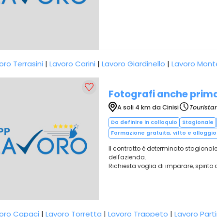
oro Terrasini
|
Lavoro Carini
|
Lavoro Giardinello
|
Lavoro Mont
Fotografi anche prima
A soli 4 km da Cinisi
Tourista
Da definire in colloquio
Stagionale
Formazione gratuita, vitto e alloggio 
Il contratto è determinato stagional
dell'azienda.
Richiesta voglia di imparare, spirito
oro Capaci
|
Lavoro Torretta
|
Lavoro Trappeto
|
Lavoro Part