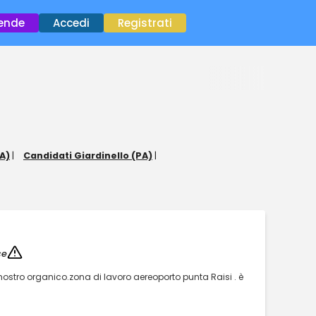
×
iende
Accedi
Registrati
A)
|
Candidati Giardinello (PA)
|
ce
 nostro organico.zona di lavoro aereoporto punta Raisi . è