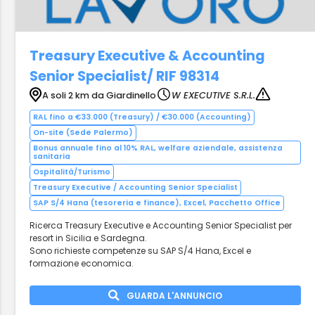
Treasury Executive & Accounting
Senior Specialist/ RIF 98314
A soli 2 km da Giardinello
W EXECUTIVE S.R.L.
RAL fino a €33.000 (Treasury) / €30.000 (Accounting)
On-site (Sede Palermo)
Bonus annuale fino al 10% RAL, welfare aziendale, assistenza
sanitaria
Ospitalità/Turismo
Treasury Executive / Accounting Senior Specialist
SAP S/4 Hana (tesoreria e finance), Excel, Pacchetto Office
Ricerca Treasury Executive e Accounting Senior Specialist per
resort in Sicilia e Sardegna.
Sono richieste competenze su SAP S/4 Hana, Excel e
formazione economica.
GUARDA L'ANNUNCIO