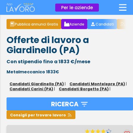
×
Per le aziende
Pubblica annunci Gratis
Aziende
Candidati
Arti
Offerte di lavoro a
Giardinello (PA)
Con stipendio fino a 1833 €/mese
Metalmeccanico 1833€
Candidati Giardinello (PA)
|
Candidati Montelepre (PA)
|
Candidati Carini (PA)
|
Candidati Borgetto (PA)
|
RICERCA
Consigli per trovare lavoro