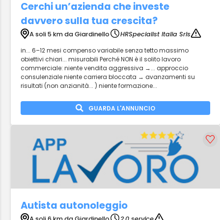
Cerchi un’azienda che investe
davvero sulla tua crescita?
A soli 5 km da Giardinello
HRSpecialist Italia Srls
in... 6–12 mesi compenso variabile senza tetto massimo
obiettivi chiari... misurabili Perché NON è il solito lavoro
commerciale: niente vendita aggressiva →... approccio
consulenziale niente carriera bloccata → avanzamenti su
risultati (non anzianità... ) niente formazione...
GUARDA L'ANNUNCIO
Autista autonoleggio
A soli 6 km da Giardinello
2.0 service