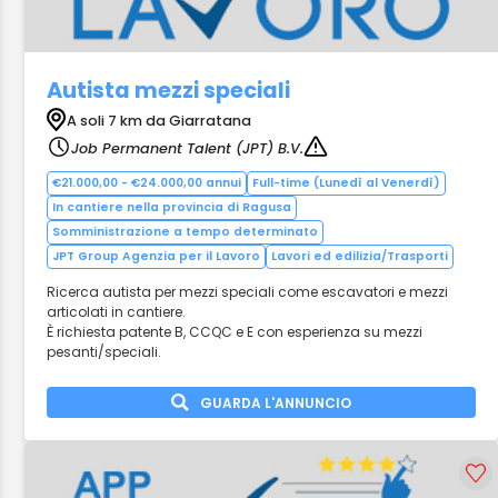
Autista mezzi speciali
A soli 7 km da Giarratana
Job Permanent Talent (JPT) B.V.
€21.000,00 - €24.000,00 annui
Full-time (Lunedì al Venerdì)
In cantiere nella provincia di Ragusa
Somministrazione a tempo determinato
JPT Group Agenzia per il Lavoro
Lavori ed edilizia/Trasporti
Ricerca autista per mezzi speciali come escavatori e mezzi
articolati in cantiere.
È richiesta patente B, CCQC e E con esperienza su mezzi
pesanti/speciali.
GUARDA L'ANNUNCIO