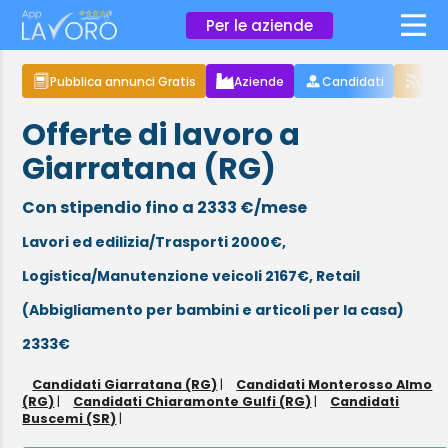
×
Per le aziende
Pubblica annunci Gratis
Aziende
Candidati
Arti
Offerte di lavoro a
Giarratana (RG)
Con stipendio fino a 2333 €/mese
Lavori ed edilizia/Trasporti 2000€,
Logistica/Manutenzione veicoli 2167€,
Retail
(Abbigliamento per bambini e articoli per la casa)
2333€
Candidati Giarratana (RG)
|
Candidati Monterosso Almo
(RG)
|
Candidati Chiaramonte Gulfi (RG)
|
Candidati
Buscemi (SR)
|