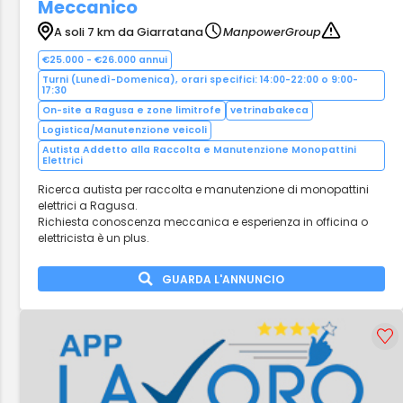
Meccanico
A soli 7 km da Giarratana
ManpowerGroup
€25.000 - €26.000 annui
Turni (Lunedì-Domenica), orari specifici: 14:00-22:00 o 9:00-
17:30
On-site a Ragusa e zone limitrofe
vetrinabakeca
Logistica/Manutenzione veicoli
Autista Addetto alla Raccolta e Manutenzione Monopattini
Elettrici
Ricerca autista per raccolta e manutenzione di monopattini
elettrici a Ragusa.
Richiesta conoscenza meccanica e esperienza in officina o
elettricista è un plus.
GUARDA L'ANNUNCIO