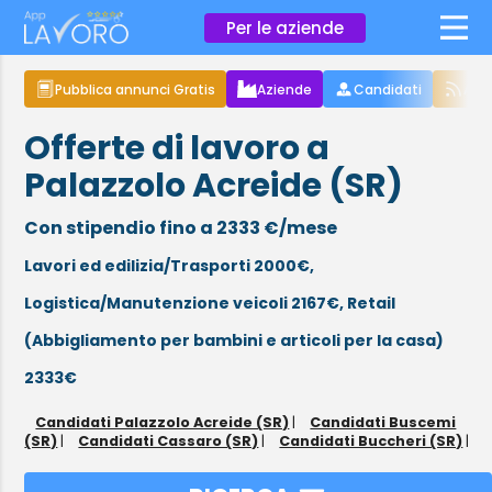
×
Per le aziende
Pubblica annunci Gratis
Aziende
Candidati
Arti
Offerte di lavoro a
Palazzolo Acreide (SR)
Con stipendio fino a 2333 €/mese
Lavori ed edilizia/Trasporti 2000€,
Logistica/Manutenzione veicoli 2167€,
Retail
(Abbigliamento per bambini e articoli per la casa)
2333€
Candidati Palazzolo Acreide (SR)
|
Candidati Buscemi
(SR)
|
Candidati Cassaro (SR)
|
Candidati Buccheri (SR)
|