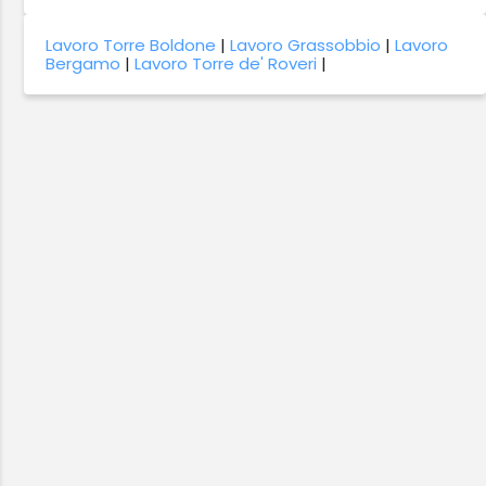
Lavoro Torre Boldone
|
Lavoro Grassobbio
|
Lavoro
Bergamo
|
Lavoro Torre de' Roveri
|