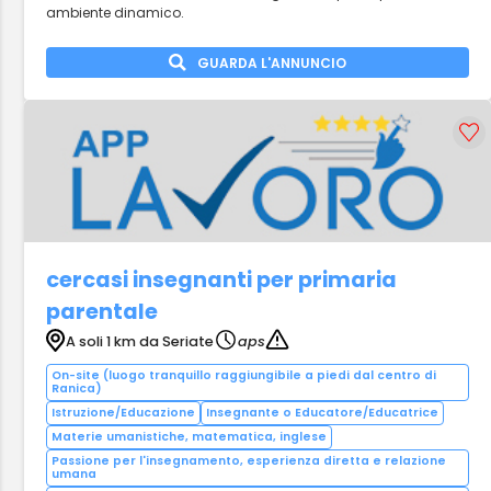
ambiente dinamico.
GUARDA L'ANNUNCIO
cercasi insegnanti per primaria
parentale
A soli 1 km da Seriate
aps
On-site (luogo tranquillo raggiungibile a piedi dal centro di
Ranica)
Istruzione/Educazione
Insegnante o Educatore/Educatrice
Materie umanistiche, matematica, inglese
Passione per l'insegnamento, esperienza diretta e relazione
umana