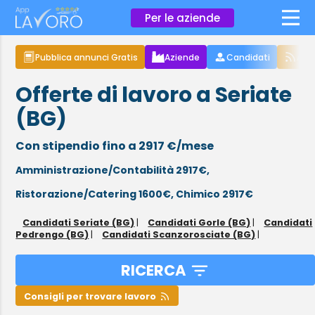
×
Per le aziende
Pubblica annunci Gratis
Aziende
Candidati
Arti
Offerte di lavoro a Seriate
(BG)
Con stipendio fino a 2917 €/mese
Amministrazione/Contabilità 2917€,
Ristorazione/Catering 1600€,
Chimico 2917€
Candidati Seriate (BG)
|
Candidati Gorle (BG)
|
Candidati
Pedrengo (BG)
|
Candidati Scanzorosciate (BG)
|
RICERCA
Consigli per trovare lavoro