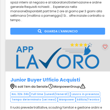
spazi interni al negozio e al laboratorioSistemazione e ordine
generale Requisiti richiesti:... Esperienza nella
mansioneDisponibilit part time 2 ore al giorno per 3 giorni alla
settimana (mattina o pomeriggio) Si... offre iniziale contratto a
tempo...
GUARDA L'ANNUNCIO
Junior Buyer Ufficio Acquisti
A soli 1 km da Seriate
ManpowerGroup
RAL 32k-34k
Full time (Lunedì/Venerdì)
Lavoro in presenza
Tempo determinato (sei mesi)
Manpower
Edilizia/Tecnico
Il ruolo prevede trattative, scouting fornitori e gestione ordini e