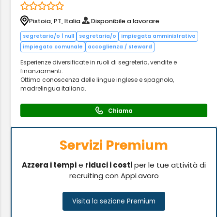
Pistoia, PT, Italia
Disponibile a lavorare
segretaria/o | null
segretaria/o
impiegata amministrativa
impiegato comunale
accoglienza / steward
Esperienze diversificate in ruoli di segreteria, vendite e
finanziamenti.
Ottima conoscenza delle lingue inglese e spagnolo,
madrelingua italiana.
Chiama
Servizi Premium
Azzera i tempi
e
riduci i costi
per le tue attività di
recruiting con AppLavoro
Visita la sezione Premium