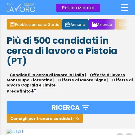
×
Per le aziende
Pubblica annunci Gratis
Annunci
Aziende
Articol
Più di 500
candidati in
cerca di lavoro
a Pistoia
(PT)
Candidati in cerca di lavoro in Italia
|
Offerte di lavoro
Montelupo Fiorentino
|
Offerte di lavoro Signa
|
Offerte di
lavoro Capraia e Limite
|
Predefinito
RICERCA
Consigli per trovare candidati