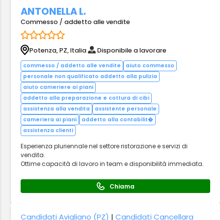
ANTONELLA L.
Commesso / addetto alle vendite
Potenza, PZ, Italia
Disponibile a lavorare
commesso / addetto alle vendite
aiuto commesso
personale non qualificato addetto alla pulizia
aiuto cameriere ai piani
addetto alla preparazione e cottura di cibi
assistenza alla vendita
assistente personale
cameriera ai piani
addetto alla contabilit�
assistenza clienti
Esperienza pluriennale nel settore ristorazione e servizi di
vendita.
Ottime capacità di lavoro in team e disponibilità immediata.
Chiama
Candidati Avigliano (PZ)
|
Candidati Cancellara