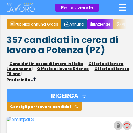
×
Per le aziende
Pubblica annunci Gratis
Annunci
Aziende
Articol
357
candidati in cerca di
lavoro
a Potenza (PZ)
Candidati in cerca di lavoro in Italia
|
Offerte di lavoro
Laurenzana
|
Offerte di lavoro Brienza
|
Offerte di lavoro
Filiano
|
Predefinito
RICERCA
Consigli per trovare candidati