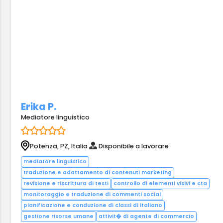
Erika P.
Mediatore linguistico
Potenza, PZ, Italia
Disponibile a lavorare
mediatore linguistico
traduzione e adattamento di contenuti marketing
revisione e riscrittura di testi
controllo di elementi visivi e cta
monitoraggio e traduzione di commenti social
pianificazione e conduzione di classi di italiano
gestione risorse umane
attivit� di agente di commercio