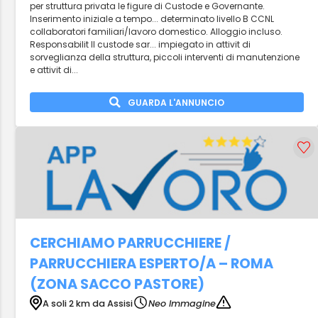
per struttura privata le figure di Custode e Governante.
Inserimento iniziale a tempo... determinato livello B CCNL
collaboratori familiari/lavoro domestico. Alloggio incluso.
Responsabilit Il custode sar... impiegato in attivit di
sorveglianza della struttura, piccoli interventi di manutenzione
e attivit di...
GUARDA L'ANNUNCIO
CERCHIAMO PARRUCCHIERE /
PARRUCCHIERA ESPERTO/A – ROMA
(ZONA SACCO PASTORE)
A soli 2 km da Assisi
Neo Immagine