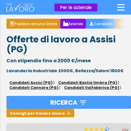
×
Per le aziende
Pubblica annunci Gratis
Aziende
Candidati
Arti
Offerte di lavoro a Assisi
(PG)
Con stipendio fino a 2000 €/mese
Lavanderia industriale 2000€,
Bellezza/Saloni 1600€
Candidati Assisi (PG)
|
Candidati Bastia Umbra (PG)
|
Candidati Cannara (PG)
|
Candidati Valfabbrica (PG)
|
RICERCA
Consigli per trovare lavoro