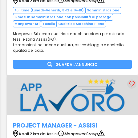
A soli 2 km da Assisi
ManpowerGroup
Full time (Lunedì-Venerdì, 8-12 e 14-18)
Somministrazione
6 mesi in somministrazione con possibilità di proroga
Manpower Srl
Tessile
Cucitrice Macchina Piana
Manpower Srl cerca cucitrice macchina piana per azienda
tessile zona Assisi (PG).
Le mansioni includono cucitura, assemblaggio e controllo
qualità dei capi.
GUARDA L'ANNUNCIO
PROJECT MANAGER - ASSISI
A soli 2 km da Assisi
ManpowerGroup