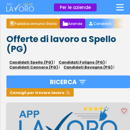
×
Per le aziende
Pubblica annunci Gratis
Aziende
Candidati
Arti
Offerte di lavoro a Spello
(PG)
Candidati Spello (PG)
|
Candidati Foligno (PG)
|
Candidati Cannara (PG)
|
Candidati Bevagna (PG)
|
RICERCA
Consigli per trovare lavoro