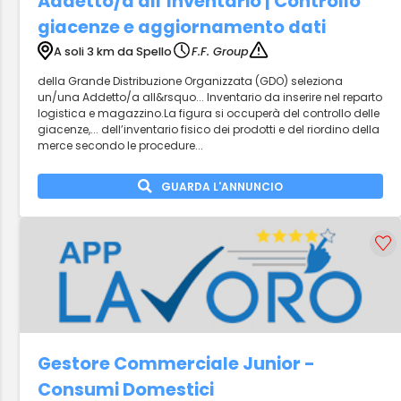
Addetto/a all’Inventario | Controllo
giacenze e aggiornamento dati
A soli 3 km da Spello
F.F. Group
della Grande Distribuzione Organizzata (GDO) seleziona
un/una Addetto/a all&rsquo... Inventario da inserire nel reparto
logistica e magazzino.La figura si occuperà del controllo delle
giacenze,... dell’inventario fisico dei prodotti e del riordino della
merce secondo le procedure...
GUARDA L'ANNUNCIO
Gestore Commerciale Junior -
Consumi Domestici