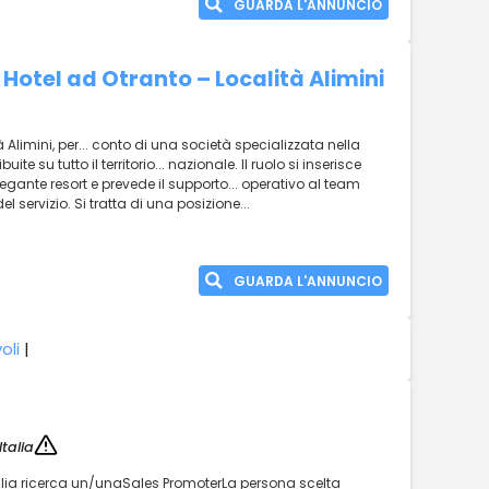
GUARDA L'ANNUNCIO
Hotel ad Otranto – Località Alimini
à Alimini, per... conto di una società specializzata nella
uite su tutto il territorio... nazionale. Il ruolo si inserisce
legante resort e prevede il supporto... operativo al team
 servizio. Si tratta di una posizione...
GUARDA L'ANNUNCIO
oli
|
talia
talia ricerca un/unaSales PromoterLa persona scelta