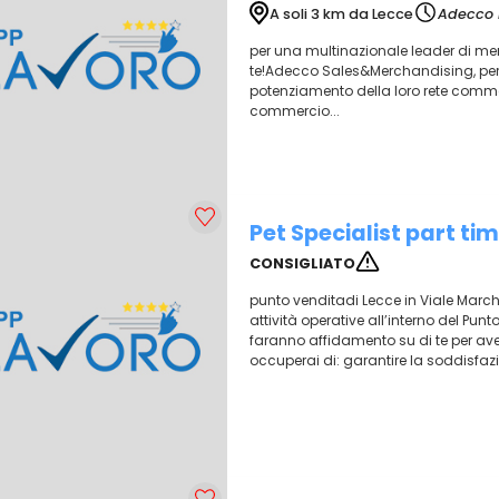
A soli 3 km da Lecce
Adecco I
per una multinazionale leader di merc
te!Adecco Sales&Merchandising, per Gr
potenziamento della loro rete commerci
commercio...
Pet Specialist part ti
CONSIGLIATO
punto venditadi Lecce in Viale Marche, 
attività operative all’interno del Punt
faranno affidamento su di te per avere
occuperai di: garantire la soddisfazi