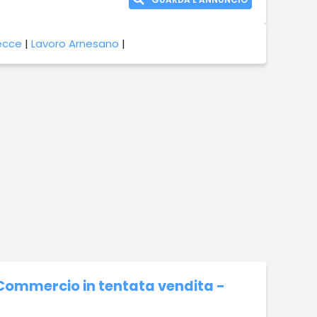
Lecce
|
Lavoro Arnesano
|
 Commercio in tentata vendita -