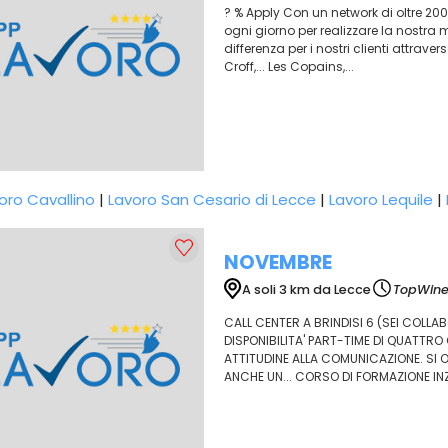
? % Apply Con un network di oltre 20
ogni giorno per realizzare la nostra mi
differenza per i nostri clienti attrave
Croff,... Les Copains,...
oro Cavallino
|
Lavoro San Cesario di Lecce
|
Lavoro Lequile
|
NOVEMBRE
A soli 3 km da Lecce
TopWine
CALL CENTER A BRINDISI 6 (SEI COLLABO
DISPONIBILITA' PART-TIME DI QUATTRO 
ATTITUDINE ALLA COMUNICAZIONE. SI OF
ANCHE UN... CORSO DI FORMAZIONE INZI