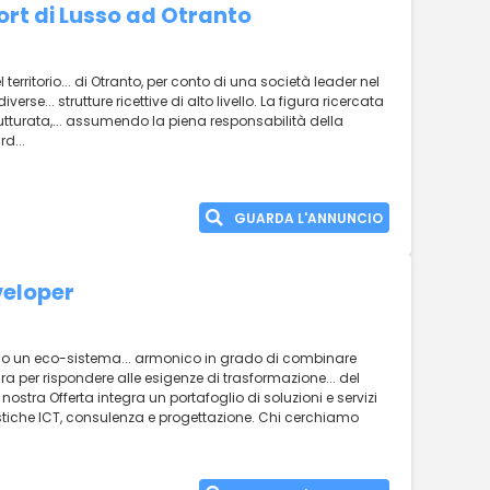
ort di Lusso ad Otranto
 territorio... di Otranto, per conto di una società leader nel
iverse... strutture ricettive di alto livello. La figura ricercata
rutturata,... assumendo la piena responsabilità della
d...
GUARDA L'ANNUNCIO
veloper
iamo un eco-sistema... armonico in grado di combinare
ra per rispondere alle esigenze di trasformazione... del
 nostra Offerta integra un portafoglio di soluzioni e servizi
stiche ICT, consulenza e progettazione. Chi cerchiamo