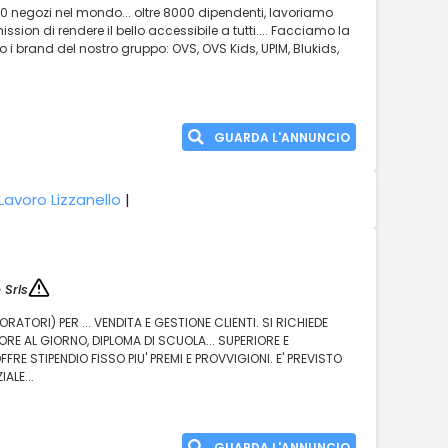
00 negozi nel mondo... oltre 8000 dipendenti, lavoriamo
ssion di rendere il bello accessibile a tutti.... Facciamo la
rso i brand del nostro gruppo: OVS, OVS Kids, UPIM, Blukids,
GUARDA L'ANNUNCIO
Lavoro Lizzanello
|
 Srls
RATORI) PER ... VENDITA E GESTIONE CLIENTI. SI RICHIEDE
ORE AL GIORNO, DIPLOMA DI SCUOLA... SUPERIORE E
FRE STIPENDIO FISSO PIU' PREMI E PROVVIGIONI. E' PREVISTO
ALE...
GUARDA L'ANNUNCIO