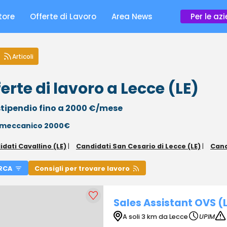
tore
Offerte di Lavoro
Area News
Per le az
Articoli
erte di lavoro a Lecce (LE)
tipendio fino a 2000 €/mese
meccanico 2000€
dati Cavallino (LE)
|
Candidati San Cesario di Lecce (LE)
|
Cand
RCA
Consigli per trovare lavoro
Sales Assistant OVS (
A soli 3 km da Lecce
UPIM