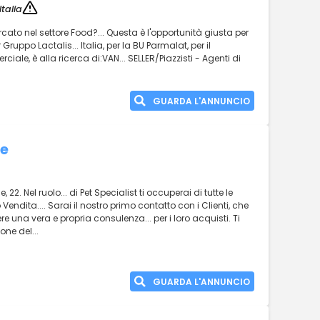
talia
ato nel settore Food?... Questa è l'opportunità giusta per
uppo Lactalis... Italia, per la BU Parmalat, per il
ale, è alla ricerca di:VAN... SELLER/Piazzisti - Agenti di
GUARDA L'ANNUNCIO
me
22. Nel ruolo... di Pet Specialist ti occuperai di tutte le
o Vendita.... Sarai il nostro primo contatto con i Clienti, che
 una vera e propria consulenza... per i loro acquisti. Ti
one del...
GUARDA L'ANNUNCIO