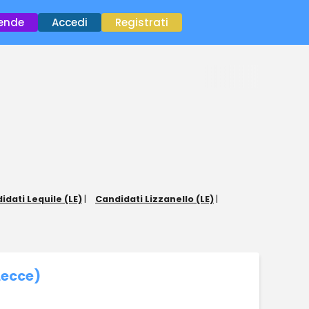
×
iende
Accedi
Registrati
idati Lequile (LE)
|
Candidati Lizzanello (LE)
|
Lecce)