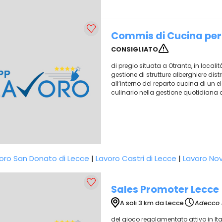
Commis di Cucina per 
CONSIGLIATO
di pregio situata a Otranto, in localit
gestione di strutture alberghiere distrib
all’interno del reparto cucina di un e
culinario nella gestione quotidiana del
oro San Donato di Lecce
|
Lavoro Castri di Lecce
|
Lavoro Nov
Sales Promoter Lecce
A soli 3 km da Lecce
Adecco I
del gioco regolamentato attivo in I