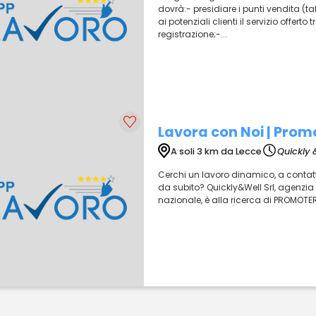
dovrà:- presidiare i punti vendita (tabac
ai potenziali clienti il servizio offert
registrazione;-...
Lavora con Noi | Promo
A soli 3 km da Lecce
Quickly 
Cerchi un lavoro dinamico, a contatt
da subito? Quickly&Well Srl, agenzia d
nazionale, è alla ricerca di PROMOTER 