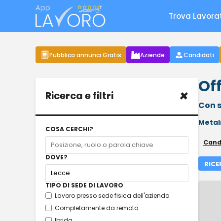
Trova Lavora
Pubblica annunci Gratis
Aziende
Candidati
Off
×
Ricerca e filtri
Con s
Metal
COSA CERCHI?
Candi
DOVE?
RICE
TIPO DI SEDE DI LAVORO
Lavoro presso sede fisica dell'azienda
Completamente da remoto
Ibrida