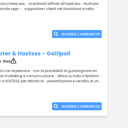
cherie, bar,... ricevitorie) affiliati all'azienda;- illustrare
o tramite app;-... supportare i clienti nel download e nella
GUARDA L'ANNUNCIO
ter & Hostess - Gallipoli
& Well
o con le persone... con la possibilità di guadagnare sin
i marketing e comunicazione... attiva su tutto il territorio
e HOSTESS per attività di... presentazione e vendita di un...
GUARDA L'ANNUNCIO