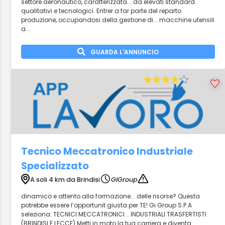
settore aeronautico, caratterizzata... da elevati standard
qualitativi e tecnologici. Entrer a far parte del reparto
produzione, occupandosi della gestione di... macchine utensili
a...
GUARDA L'ANNUNCIO
Tecnico Meccatronico Industriale
Specializzato
A soli 4 km da Brindisi
GiGroup
dinamico e attento alla formazione... delle risorse? Questa
potrebbe essere l’opportunit giusta per TE! Gi Group S.P.A
seleziona: TECNICI MECCATRONICI... INDUSTRIALI TRASFERTISTI
(BRINDISI E LECCE) Metti in moto la tua carriera e diventa