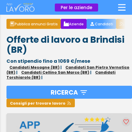
×
Per le aziende
Pubblica annunci Gratis
Aziende
Candidati
Arti
Offerte di lavoro a Brindisi
(BR)
Con stipendio fino a 1069 €/mese
Candidati Mesagne (BR)
|
Candidati San Pietro Vernotico
(BR)
|
Candidati Cellino San Marco (BR)
|
Candidati
Torchiarolo (BR)
|
RICERCA
Consigli per trovare lavoro