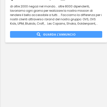
di oltre 2000 negozi nel mondo... oltre 8000 dipendenti,
lavoriamo ogni giorno per realizzare la nostra mission di
rendere il bello accessibile a tutti.... Facciamo la differenza per i
nostri clienti attraverso i brand del nostro gruppo: OVS, OVS
Kids, UPIM, Blukids, Croff,... Les Copains, Shaka, Goldenpoint,...
GUARDA L'ANNUNCIO