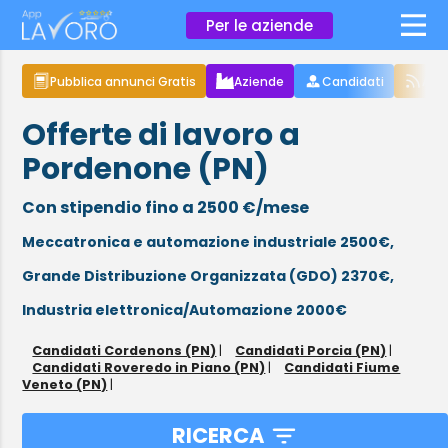
×
Per le aziende
Pubblica annunci Gratis
Aziende
Candidati
Arti
Offerte di lavoro a
Pordenone (PN)
Con stipendio fino a 2500 €/mese
Meccatronica e automazione industriale 2500€,
Grande Distribuzione Organizzata (GDO) 2370€,
Industria elettronica/Automazione 2000€
Candidati Cordenons (PN)
|
Candidati Porcia (PN)
|
Candidati Roveredo in Piano (PN)
|
Candidati Fiume
Veneto (PN)
|
RICERCA