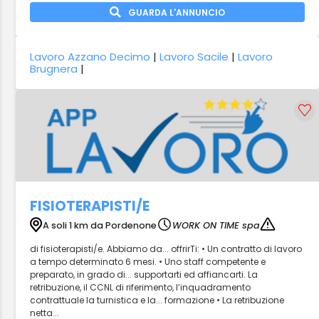
GUARDA L'ANNUNCIO
Lavoro Azzano Decimo
|
Lavoro Sacile
|
Lavoro
Brugnera
|
FISIOTERAPISTI/E
A soli 1 km da Pordenone
WORK ON TIME spa
di fisioterapisti/e. Abbiamo da... offrirTi: • Un contratto di lavoro
a tempo determinato 6 mesi. • Uno staff competente e
preparato, in grado di... supportarti ed affiancarti. La
retribuzione, il CCNL di riferimento, l’inquadramento
contrattuale la turnistica e la... formazione • La retribuzione
netta...