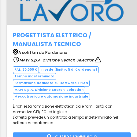
PROGETTISTA ELETTRICO /
MANUALISTA TECNICO
A soli 1 km da Pordenone
MAW S.p.A. divisione Search Selection
RAL: 30.000 €
In sede (limitrofi di Cordenons)
Tempo indeterminato
Formazione dedicata sui software EPLAN
MAW S.p.A. Divisione Search, Selection
Meccatronica e automazione industriale
È richiesta formazione elettrotecnica e familiarità con
normative CEI/IEC ed inglese.
L'offerta prevede un contratto a tempo indeterminato nel
settore meccatronico.
GUARDA L'ANNUNCIO