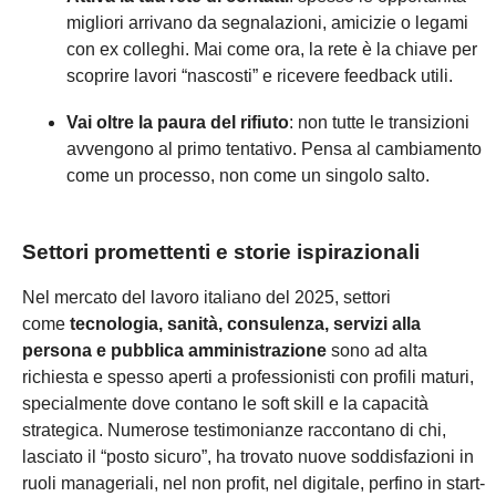
migliori arrivano da segnalazioni, amicizie o legami
con ex colleghi. Mai come ora, la rete è la chiave per
scoprire lavori “nascosti” e ricevere feedback utili.
Vai oltre la paura del rifiuto
: non tutte le transizioni
avvengono al primo tentativo. Pensa al cambiamento
come un processo, non come un singolo salto.
Settori promettenti e storie ispirazionali
Nel mercato del lavoro italiano del 2025, settori
Vuoi ricevere tutte le
come
tecnologia, sanità, consulenza, servizi alla
ultime news e consigli sul
persona e pubblica amministrazione
sono ad alta
richiesta e spesso aperti a professionisti con profili maturi,
mondo del lavoro?
specialmente dove contano le soft skill e la capacità
strategica. Numerose testimonianze raccontano di chi,
Iscriviti Gratis ad AppLavoro e rimani aggiornato!
lasciato il “posto sicuro”, ha trovato nuove soddisfazioni in
ruoli manageriali, nel non profit, nel digitale, perfino in start-