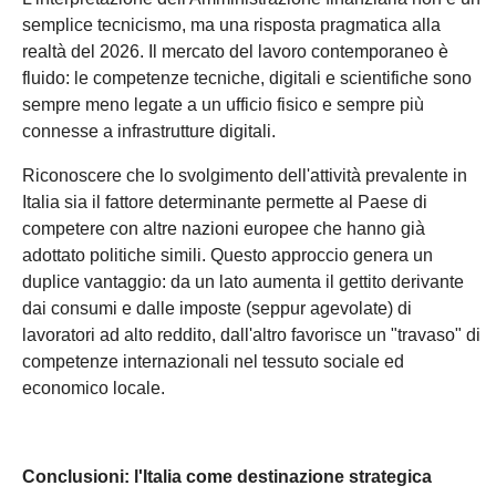
Vuoi ricevere tutte le
semplice tecnicismo, ma una risposta pragmatica alla
realtà del 2026. Il mercato del lavoro contemporaneo è
ultime news e consigli sul
fluido: le competenze tecniche, digitali e scientifiche sono
mondo del lavoro?
sempre meno legate a un ufficio fisico e sempre più
connesse a infrastrutture digitali.
Iscriviti Gratis ad AppLavoro e rimani aggiornato!
Riconoscere che lo svolgimento dell'attività prevalente in
Italia sia il fattore determinante permette al Paese di
Iscriviti Gratis
competere con altre nazioni europee che hanno già
adottato politiche simili. Questo approccio genera un
No, non sono interessato
duplice vantaggio: da un lato aumenta il gettito derivante
dai consumi e dalle imposte (seppur agevolate) di
lavoratori ad alto reddito, dall'altro favorisce un "travaso" di
competenze internazionali nel tessuto sociale ed
economico locale.
Conclusioni: l'Italia come destinazione strategica